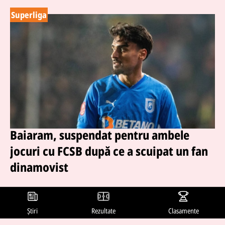
Superliga
Baiaram, suspendat pentru ambele
jocuri cu FCSB după ce a scuipat un fan
dinamovist
11 feb. 2026, 17:05
Ștefan Baiaram a fost suspendat de Comisia de Disciplină a
Știri
Rezultate
Clasamente
FRF pentru două etape după incidentul petrecut la finalul