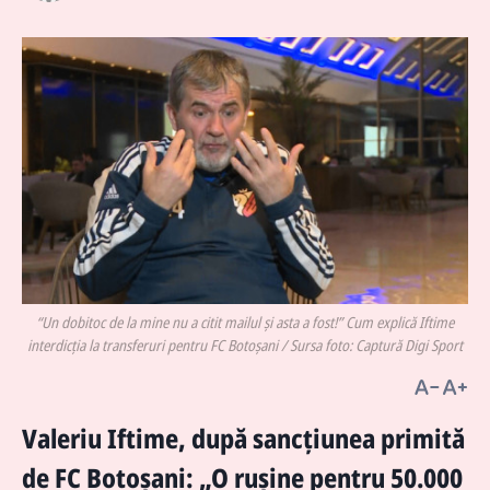
“Un dobitoc de la mine nu a citit mailul și asta a fost!” Cum explică Iftime
interdicția la transferuri pentru FC Botoșani / Sursa foto: Captură Digi Sport
Valeriu Iftime, după sancțiunea primită
de FC Botoșani: „O rușine pentru 50.000