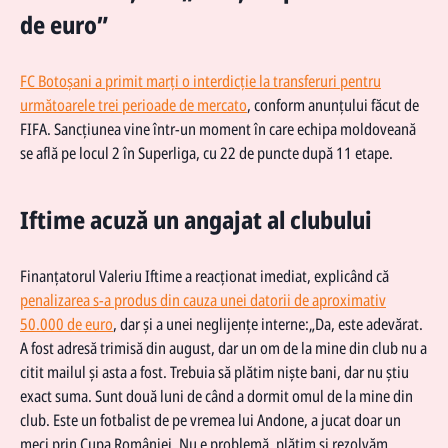
de euro”
FC Botoșani a primit marți o interdicție la transferuri pentru
următoarele trei perioade de mercato
, conform anunțului făcut de
FIFA. Sancțiunea vine într-un moment în care echipa moldoveană
se află pe locul 2 în Superliga, cu 22 de puncte după 11 etape.
Iftime acuză un angajat al clubului
Finanțatorul Valeriu Iftime a reacționat imediat, explicând că
penalizarea s-a produs din cauza unei datorii de aproximativ
50.000 de euro
, dar și a unei neglijențe interne:„Da, este adevărat.
A fost adresă trimisă din august, dar un om de la mine din club nu a
citit mailul și asta a fost. Trebuia să plătim niște bani, dar nu știu
exact suma. Sunt două luni de când a dormit omul de la mine din
club. Este un fotbalist de pe vremea lui Andone, a jucat doar un
meci prin Cupa României. Nu e problemă, plătim și rezolvăm