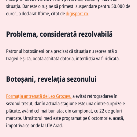
situația. Dar este o rușine să primești suspendare pentru 50.000 de
euro”, a declarat Iftime, citat de
digisport.ro
.
Problema, considerată rezolvabilă
Patronul botoșănenilor a precizat că situația nu reprezintă o
tragedie și că, odată achitată datoria, interdicția va fi ridicată.
Botoșani, revelația sezonului
Formația antrenată de Leo Grozavu
a evitat retrogradarea în
sezonul trecut, dar în actuala stagiune este una dintre surprizele
plăcute, având cel mai bun atac din campionat, cu 22 de goluri
marcate. Următorul meci este programat pe 6 octombrie, acasă,
împotriva celor de la UTA Arad.