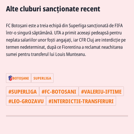
Alte cluburi sancționate recent
FC Botoșani este a treia echipă din Superliga sancționată de FIFA
într-o singură săptămână. UTA a primit aceeași pedeapsă pentru
neplata salariilor unor foști angajați, iar CFR Cluj are interdicție pe
termen nedeterminat, după ce Fiorentina a reclamat neachitarea
sumei pentru transferul lui Louis Munteanu.
BOTOŞANI
SUPERLIGA
#
SUPERLIGA
#
FC-BOTOSANI
#
VALERIU-IFTIME
#
LEO-GROZAVU
#
INTERDICTIE-TRANSFERURI