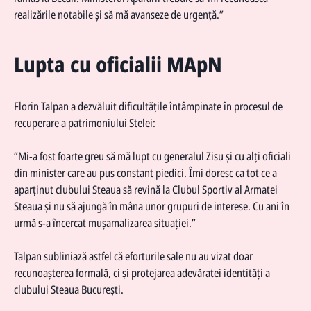
realizările notabile și să mă avanseze de urgență.”
Lupta cu oficialii MApN
Florin Talpan a dezvăluit dificultățile întâmpinate în procesul de
recuperare a patrimoniului Stelei:
”Mi-a fost foarte greu să mă lupt cu generalul Zisu și cu alți oficiali
din minister care au pus constant piedici. Îmi doresc ca tot ce a
aparținut clubului Steaua să revină la Clubul Sportiv al Armatei
Steaua și nu să ajungă în mâna unor grupuri de interese. Cu ani în
urmă s-a încercat mușamalizarea situației.”
Talpan subliniază astfel că eforturile sale nu au vizat doar
recunoașterea formală, ci și protejarea adevăratei identități a
clubului Steaua București.