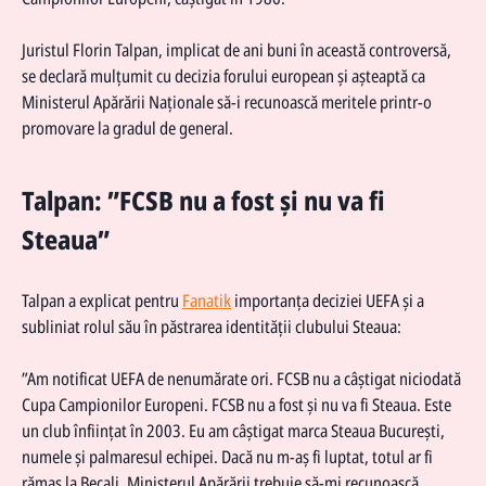
Juristul Florin Talpan, implicat de ani buni în această controversă,
se declară mulțumit cu decizia forului european și așteaptă ca
Ministerul Apărării Naționale să-i recunoască meritele printr-o
promovare la gradul de general.
Talpan: ”FCSB nu a fost și nu va fi
Steaua”
Talpan a explicat pentru
Fanatik
importanța deciziei UEFA și a
subliniat rolul său în păstrarea identității clubului Steaua:
”Am notificat UEFA de nenumărate ori. FCSB nu a câștigat niciodată
Cupa Campionilor Europeni. FCSB nu a fost și nu va fi Steaua. Este
un club înființat în 2003. Eu am câștigat marca Steaua București,
numele și palmaresul echipei. Dacă nu m-aș fi luptat, totul ar fi
rămas la Becali. Ministerul Apărării trebuie să-mi recunoască