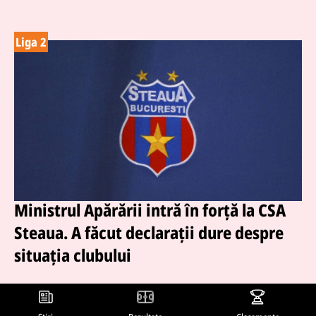
Liga 2
Ministrul Apărării intră în forță la CSA
Steaua. A făcut declarații dure despre
situația clubului
11 feb. 2026, 16:18
Ministrul Apărării Radu Miruță a trimis Corpul de Control la