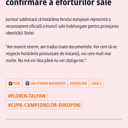
confirmare a eforturilor sale
Juristul subliniază că hotărârea forului european reprezintă o
recunoaștere oficială a muncii sale îndelungate pentru protejarea
identității Stelei:
”Am muncit enorm, am tradus toate documentele. Voi cere să ne
respecte hotărârile pronunțate de instanță, voi cere mult mai
multe. Nu mă voi lăsa până nu voi câștiga tot.”
FCSB
CSA STEAUA BUCUREŞTI
SUPERLIGA
LIGA 2
#
FLORIN-TALPAN
#
CUPA-CAMPIONILOR-EUROPENI