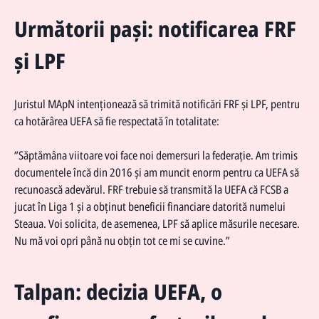
Următorii pași: notificarea FRF
și LPF
Juristul MApN intenționează să trimită notificări FRF și LPF, pentru
ca hotărârea UEFA să fie respectată în totalitate:
”Săptămâna viitoare voi face noi demersuri la federație. Am trimis
documentele încă din 2016 și am muncit enorm pentru ca UEFA să
recunoască adevărul. FRF trebuie să transmită la UEFA că FCSB a
jucat în Liga 1 și a obținut beneficii financiare datorită numelui
Steaua. Voi solicita, de asemenea, LPF să aplice măsurile necesare.
Nu mă voi opri până nu obțin tot ce mi se cuvine.”
Talpan: decizia UEFA, o