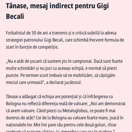
Tănase, mesaj indirect pentru Gigi
Becali
Fotbalistul de 30 de ani a transmis și o critică subtilă la adresa
strategiei patronului Gigi Becali, care schimbă frecvent formula de
start în funcție de competiție.
„Nu e atât de șocant că suntem jos în campionat. Dacă sunt foarte
multe schimbări și nu joci cu aceeași echipă, e normal să pierzi
puncte. Pe termen scurt trebuie să ne mobilizăm, să câștigăm
meciul care urmează”, a declarat jucătorul.
Tănase a adăugat că echipa are potențial și că înfrângerea cu
Bologna nu reflectă diferența reală de valoare: „Noi am demonstrat
că avem valoare. Când pierzi cu Metaloglobus, ce poate fi mai
dureros de atât? Cei de la Bologna au valoare foarte mare, joacă în
naționalele lor. Mie îmi pare rău pentru cele două goluri, chiar
credeam că puteam câștiga, la atmosfera care era în stadion.”