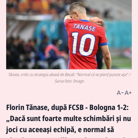
Tănase, critic cu strategia aleasă de Becali: “Normal că se pierd puncte așa” /
Sursa foto: Imago
Florin Tănase, după FCSB - Bologna 1-2:
„Dacă sunt foarte multe schimbări și nu
joci cu aceeași echipă, e normal să