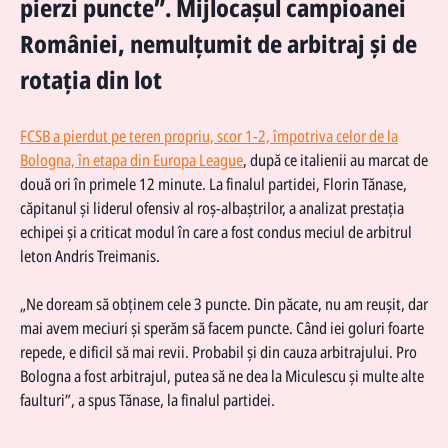
pierzi puncte”. Mijlocașul campioanei
României, nemulțumit de arbitraj și de
rotația din lot
FCSB a pierdut pe teren propriu, scor 1-2, împotriva celor de la
Bologna, în etapa din Europa League
, după ce italienii au marcat de
două ori în primele 12 minute. La finalul partidei, Florin Tănase,
căpitanul și liderul ofensiv al roș-albaștrilor, a analizat prestația
echipei și a criticat modul în care a fost condus meciul de arbitrul
leton Andris Treimanis.
„Ne doream să obținem cele 3 puncte. Din păcate, nu am reușit, dar
mai avem meciuri și sperăm să facem puncte. Când iei goluri foarte
repede, e dificil să mai revii. Probabil și din cauza arbitrajului. Pro
Bologna a fost arbitrajul, putea să ne dea la Miculescu și multe alte
faulturi”, a spus Tănase, la finalul partidei.