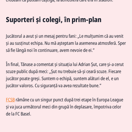
Suporteri și colegi, în prim-plan
Jucătorul a avut și un mesaj pentru fani: „Le mulțumim că au venit
și au susținut echipa. Nu mă așteptam la asemenea atmosferă. Sper
să fie lângă noi în continuare, avem nevoie de ei.”
În final, Tănase a comentat și situația lui Adrian Șut, care și-a cerut
scuze public după meci: „Șut nu trebuie să-și ceară scuze. Fiecare
jucător poate greși. Suntem o echipă, suntem alături de el, e un
jucător valoros. Cu siguranță va avea rezultate bune.”
FCSB
rămâne cu un singur punct după trei etape în Europa League
și va juca următorul meci din grupă în deplasare, împotriva celor
de la FC Basel.