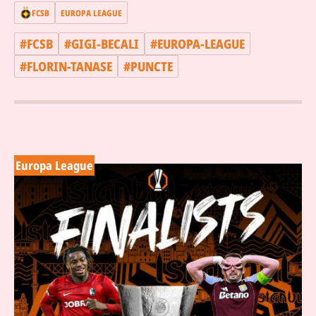
FCSB
EUROPA LEAGUE
#
FCSB
#
GIGI-BECALI
#
EUROPA-LEAGUE
#
FLORIN-TANASE
#
PUNCTE
Europa League