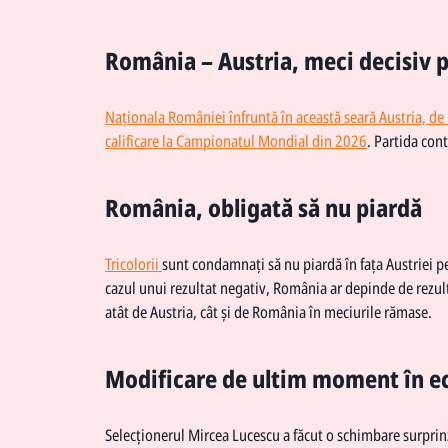
România – Austria, meci decisiv p
Naționala României înfruntă în această seară Austria, de 
calificare la Campionatul Mondial din 2026
. Partida con
România, obligată să nu piardă
Tricolorii
sunt condamnați să nu piardă în fața Austriei pe
cazul unui rezultat negativ, România ar depinde de rezulta
atât de Austria, cât și de România în meciurile rămase.
Modificare de ultim moment în ec
Selecționerul Mircea Lucescu a făcut o schimbare surprinză