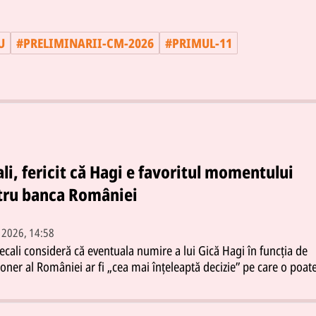
U
#
PRELIMINARII-CM-2026
#
PRIMUL-11
li, fericit că Hagi e favoritul momentului
tru banca României
. 2026, 14:58
ecali consideră că eventuala numire a lui Gică Hagi în funcția de
ioner al României ar fi „cea mai înțeleaptă decizie” pe care o poat
 Burleanu în cazul în care Mircea Lucescu nu va mai continua pe
naționalei.Mircea Lucescu a fost internat timp de o săptămână la
ul Universitar din București și a fost externat zilele trecute urmân