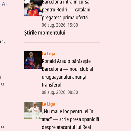
Barcelona intră în cursa
pentru Rodri — catalanii
pregătesc prima ofertă
06 aug. 2026, 15:00
Știrile momentului
a 1.
La Liga
Ronald Araújo părăsește
Barcelona — noul club al
uruguayanului anunță
n
nsă
transferul
08 aug. 2026, 00:30
La Liga
„Nu mai e loc pentru el în
atac” — scrie presa spaniolă
despre atacantul lui Real
ise