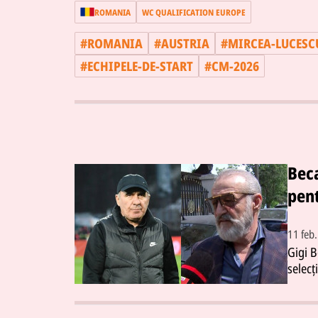
ROMANIA
WC QUALIFICATION EUROPE
#
ROMANIA
#
AUSTRIA
#
MIRCEA-LUCESC
#
ECHIPELE-DE-START
#
CM-2026
Beca
pen
11 feb
Gigi B
selecț
Răzvan
banca 
Spital