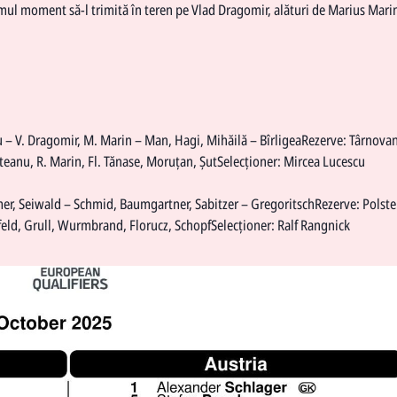
ltimul moment să-l trimită în teren pe Vlad Dragomir, alături de Marius Marin
 – V. Dragomir, M. Marin – Man, Hagi, Mihăilă – BîrligeaRezerve: Târnova
nteanu, R. Marin, Fl. Tănase, Moruțan, ȘutSelecționer: Mircea Lucescu
mer, Seiwald – Schmid, Baumgartner, Sabitzer – GregoritschRezerve: Polster
rfeld, Grull, Wurmbrand, Florucz, SchopfSelecționer: Ralf Rangnick