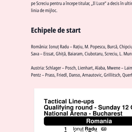
pe Screciu pentru a începe titular, „Il Luce” a decis în u
linia de mijloc.
Echipele de start
România: Ionuț Radu – Rațiu, M. Popescu, Burcă, Chipciu
Sava – Eissat, Ghiță, Baiaram, Ciubotaru, Screciu, L. Mu
Austria: Schlager – Posch, Lienhart, Alaba, Mwene – Lai
Pentz – Prass, Friedl, Danso, Arnautovic, Grillitsch, Que