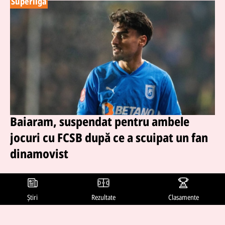
Superliga
Baiaram, suspendat pentru ambele
jocuri cu FCSB după ce a scuipat un fan
dinamovist
11 feb. 2026, 17:05
Ștefan Baiaram a fost suspendat de Comisia de Disciplină a
Știri
Rezultate
Clasamente
FRF pentru două etape după incidentul petrecut la finalul
derby-ului Dinamo – Universitatea Craiova încheiat 1-1.