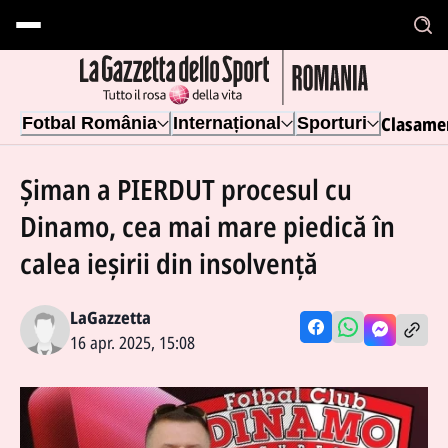
Clasame
Fotbal România
Internațional
Sporturi
Șiman a PIERDUT procesul cu
Dinamo, cea mai mare piedică în
calea ieșirii din insolvență
LaGazzetta
16 apr. 2025, 15:08