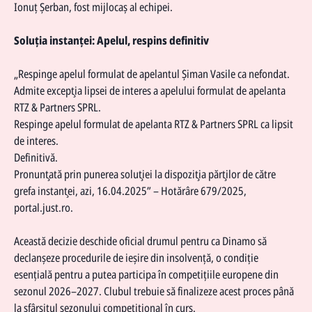
Ionuț Șerban, fost mijlocaș al echipei.
Soluția instanței: Apelul, respins definitiv
„Respinge apelul formulat de apelantul Șiman Vasile ca nefondat.
Admite excepţia lipsei de interes a apelului formulat de apelanta
RTZ & Partners SPRL.
Respinge apelul formulat de apelanta RTZ & Partners SPRL ca lipsit
de interes.
Definitivă.
Pronunţată prin punerea soluţiei la dispoziţia părţilor de către
grefa instanţei, azi, 16.04.2025” – Hotărâre 679/2025,
portal.just.ro.
Această decizie deschide oficial drumul pentru ca Dinamo să
declanșeze procedurile de ieșire din insolvență, o condiție
esențială pentru a putea participa în competițiile europene din
sezonul 2026–2027. Clubul trebuie să finalizeze acest proces până
la sfârșitul sezonului competițional în curs.