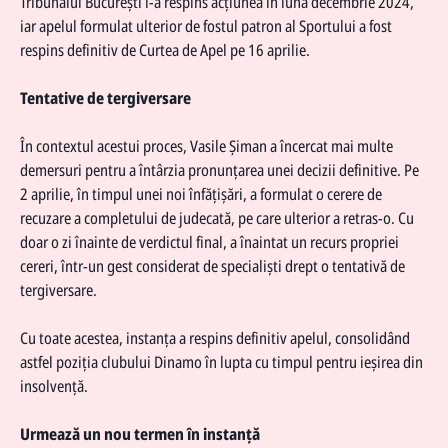
Tribunalul București i-a respins acțiunea în luna decembrie 2024,
iar apelul formulat ulterior de fostul patron al Sportului a fost
respins definitiv de Curtea de Apel pe 16 aprilie.
Tentative de tergiversare
În contextul acestui proces, Vasile Șiman a încercat mai multe
demersuri pentru a întârzia pronunțarea unei decizii definitive. Pe
2 aprilie, în timpul unei noi înfățișări, a formulat o cerere de
recuzare a completului de judecată, pe care ulterior a retras-o. Cu
doar o zi înainte de verdictul final, a înaintat un recurs propriei
cereri, într-un gest considerat de specialiști drept o tentativă de
tergiversare.
Cu toate acestea, instanța a respins definitiv apelul, consolidând
astfel poziția
clubului Dinamo
în lupta cu timpul pentru ieșirea din
insolvență.
Urmează un nou termen în instanță