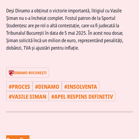
Deși
Dinamo
a obținut o victorie importantă, litigiul cu Vasile
Șiman nu s-a încheiat complet. Fostul patron de la Sportul
Studențesc are pe rol o altă contestație, care va fi judecată la
Tribunalul București în data de 5 mai 2025. În acest nou dosar,
Șiman solicită încă un milion de euro, reprezentând penalități,
dobânzi, TVA și ajustări pentru inflație.
DINAMO BUCUREŞTI
#
PROCES
#
DINAMO
#
INSOLVENTA
#
VASILE SIMAN
#
APEL RESPINS DEFINITIV