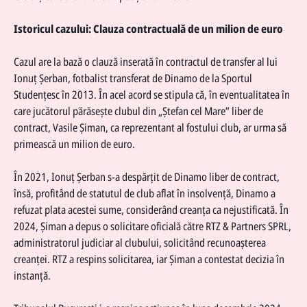
Istoricul cazului: Clauza contractuală de un milion de euro
Cazul are la bază o clauză inserată în contractul de transfer al lui
Ionuț Șerban, fotbalist transferat de Dinamo de la Sportul
Studențesc în 2013. În acel acord se stipula că, în eventualitatea în
care jucătorul părăsește clubul din „Ștefan cel Mare” liber de
contract, Vasile Șiman, ca reprezentant al fostului club, ar urma să
primească un milion de euro.
În 2021, Ionuț Șerban s-a despărțit de
Dinamo
liber de contract,
însă, profitând de statutul de club aflat în insolvență,
Dinamo
a
refuzat plata acestei sume, considerând creanța ca nejustificată. În
2024, Șiman a depus o solicitare oficială către RTZ & Partners SPRL,
administratorul judiciar al clubului, solicitând recunoașterea
creanței. RTZ a respins solicitarea, iar Șiman a contestat decizia în
instanță.