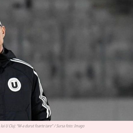
lui U Cluj: “M-a durut foarte tare” / Sursa foto: Imago