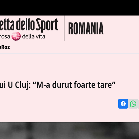
e
Roz
i U Cluj: “M-a durut foarte tare”