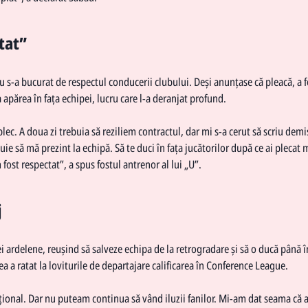
tat”
nu s-a bucurat de respectul conducerii clubului. Deși anunțase că pleacă, a f
părea în fața echipei, lucru care l-a deranjat profund.
c. A doua zi trebuia să reziliem contractul, dar mi s-a cerut să scriu demi
ie să mă prezint la echipă. Să te duci în fața jucătorilor după ce ai plecat 
fost respectat”, a spus fostul antrenor al lui „U”.
j
 ardelene, reușind să salveze echipa de la retrogradare și să o ducă până î
 a ratat la loviturile de departajare calificarea în Conference League.
țional. Dar nu puteam continua să vând iluzii fanilor. Mi-am dat seama că