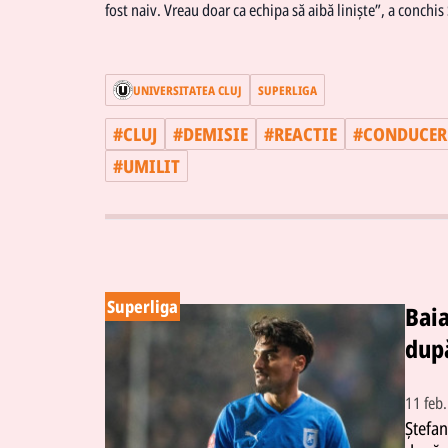
fost naiv. Vreau doar ca echipa să aibă liniște”, a conchis
UNIVERSITATEA CLUJ
SUPERLIGA
#
CLUJ
#
DEMISIE
#
REACTIE
#
CONDUCER
#
UMILIT
Superliga
Bai
după
11 feb
Ștefan