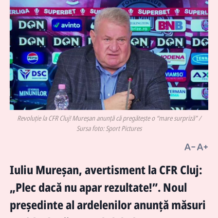
Revoluție la CFR Cluj! Mureșan anunță că pregătește o “mare surpriză” /
Sursa foto: Sport Pictures
Iuliu Mureșan, avertisment la CFR Cluj:
„Plec dacă nu apar rezultate!”. Noul
președinte al ardelenilor anunță măsuri