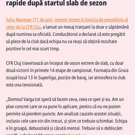
rapide după startul slab de sezon
Iuliu Mureșan (71 de ani), revenit recent în funcția de președinte al
celor de la CFR Cluj
, a lansat un mesaj tranșant la doar o săptămână
după numirea sa oficială. Conducătorul a declarat că este pregătit
să plece de la club dacă echipa nu va reuși să obțină rezultate
pozitive în cel mai scurt timp.
CFR Cluj traversează un început de sezon extrem de slab, cu doar
două victorii în primele 14 etape de campionat. Formația din Gruia
ocupă locul 13 în Superliga, poziție de baraj, iar atmosfera la club
este una tensionată.
„Domnul Varga tot speră să facem ceva, ceea ce sper și eu. Am un
plan concret care se va pune în aplicare, pentru că nu ne putem
permite să pierdem puncte. Am analizat cauzele acestei situații,
inclusiv cele care vin din trecut, și știm ce trebuie schimbat. Echipa
e în groapă, debusolată și căzută mental. Trebuie să o deblocăm