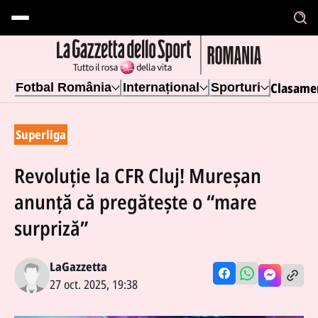
Clasame
Fotbal România
Internațional
Sporturi
Superliga
Revoluție la CFR Cluj! Mureșan
anunță că pregătește o “mare
surpriză”
LaGazzetta
27 oct. 2025, 19:38