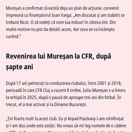
Mureșan a confirmat că există deja un plan de acțiune, convenit
împreună cu finanțatorul Ioan Varga: „Am discutat și am stabilit ce
trebuie făcut. O să vedeți că vom lua măsuri în câteva zile. Din
multe motive nu pot da detalii acum, dar ceva se va întâmpla
curând.”
Revenirea lui Mureșan la CFR, după
șapte ani
După 17 ani petrecuți la conducerea clubului, între 2001 și 2018,
perioadă în care CFR Cluj a cucerit 8 trofee, Iuliu Mureșan s-a întors
la echipă în 2025, după o pauză de aproape trei ani din fotbal. În
trecut, el a mai activat și la Dinamo București.
„Țin foarte mult la acest club. Eu și Arpad Paszkany l-am reînființat
și l-am dus unde este astăzi. Nu vreau să-mi leg numele de o cădere