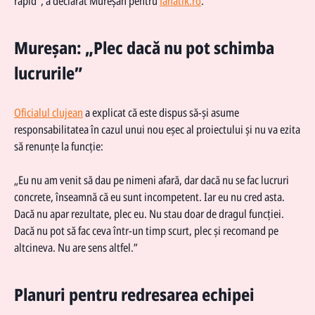
rapid”, a declarat Mureșan pentru
fanatik.ro
.
Mureșan: „Plec dacă nu pot schimba
lucrurile”
Oficialul clujean
a explicat că este dispus să-și asume
responsabilitatea în cazul unui nou eșec al proiectului și nu va ezita
să renunțe la funcție:
„Eu nu am venit să dau pe nimeni afară, dar dacă nu se fac lucruri
concrete, înseamnă că eu sunt incompetent. Iar eu nu cred asta.
Dacă nu apar rezultate, plec eu. Nu stau doar de dragul funcției.
Dacă nu pot să fac ceva într-un timp scurt, plec și recomand pe
altcineva. Nu are sens altfel.”
Planuri pentru redresarea echipei