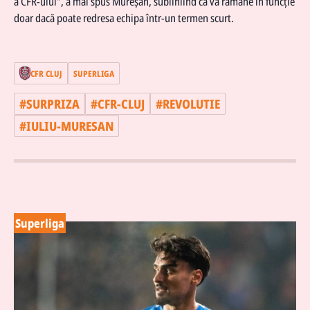
a CFR-ului”, a mai spus Mureșan, subliniind că va rămâne în funcție
doar dacă poate redresa echipa într-un termen scurt.
CFR CLUJ
SUPERLIGA
#
SURPRIZA
#
CFR-CLUJ
#
REVOLUTIE
#
IULIU-MURESAN
Superliga