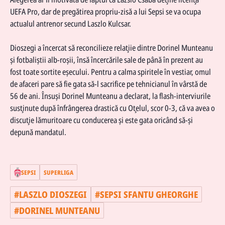
UEFA Pro, dar de pregătirea propriu-zisă a lui Sepsi se va ocupa
actualul antrenor secund Laszlo Kulcsar.
Dioszegi a încercat să reconcilieze relaţiie dintre Dorinel Munteanu
şi fotbaliştii alb-roşii, însă încercările sale de până în prezent au
fost toate sortite eşecului. Pentru a calma spiritele în vestiar, omul
de afaceri pare să fie gata să-l sacrifice pe tehnicianul în vârstă de
56 de ani. Însuşi Dorinel Munteanu a declarat, la flash-interviurile
susţinute după înfrângerea drastică cu Oţelul, scor 0-3, că va avea o
discuţie lămuritoare cu conducerea şi este gata oricând să-şi
depună mandatul.
SEPSI
SUPERLIGA
#
LASZLO DIOSZEGI
#
SEPSI SFANTU GHEORGHE
#
DORINEL MUNTEANU