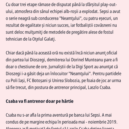
Cu doar trei etape rămase de disputat până la sfârşitul play-out-
ului, atmosfera din sânul echipei alb-roşii a explodat. Sepsi a avut
o serie neagră sub conducerea "Neamţului", cu patru eşecuri, un
rezultat de egalitate şi niciun succes, iar fotbaliştii covăsneni nu
sunt deloc mulţumiţi de metodele de pregătire alese de fostul
tehnician de la Oţelul Galaţi.
Chiar dacă până la această oră nu există încă niciun anunţ oficial
din partea lui Dioszegi, demiterea lui Dorinel Munteanu pare a fi
doar o chestiune de ore. Jurnaliştii de la
Digi Sport
au anunţat că
Dioszegi i-a găsit deja un înlocuitor "Neamţului". Pentru partidele
cu Poli Iaşi, FC Botoşani şi Unirea Slobozia, pe foaia de joc ar urma
să fie trecut, din postura de antrenor principal, Laszlo Csaba.
Csaba va fi antrenor doar pe hârtie
Csaba nu s-ar afla la prima aventură pe banca lui Sepsi. A mai
condus de pe margine echipa în perioada mai - noiembrie 2019.
Alegerea ar fi motivată de faptul că Lazslo Csaba deţine licenţa