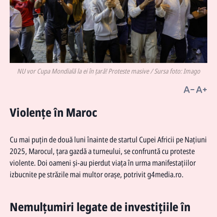
NU vor Cupa Mondială la ei în țară! Proteste masive / Sursa foto: Imago
Violențe în Maroc
Cu mai puțin de două luni înainte de startul Cupei Africii pe Națiuni
2025, Marocul, țara gazdă a turneului, se confruntă cu proteste
violente. Doi oameni și-au pierdut viața în urma manifestațiilor
izbucnite pe străzile mai multor orașe, potrivit g4media.ro.
Nemulțumiri legate de investițiile în