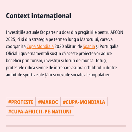
Context internațional
Investițiile actuale fac parte nu doar din pregătirile pentru AFCON
2025, ci și din strategia pe termen lung a Marocului, care va
coorganiza
Cupa Mondială
2030 alături de
Spania
și Portugalia.
Oficialii guvernamentali susțin că aceste proiecte vor aduce
beneficii prin turism, investiții și locuri de muncă. Totuși,
protestele ridică semne de întrebare asupra echilibrului dintre
ambițiile sportive ale țării și nevoile sociale ale populației.
#
PROTESTE
#
MAROC
#
CUPA-MONDIALA
#
CUPA-AFRICII-PE-NATIUNI