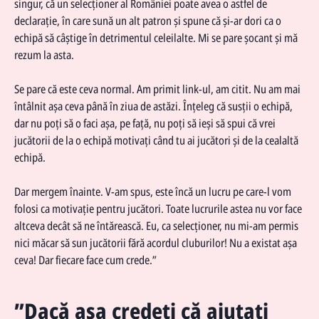
singur, că un selecționer al României poate avea o astfel de
declarație, în care sună un alt patron și spune că și-ar dori ca o
echipă să câștige în detrimentul celeilalte. Mi se pare șocant și mă
rezum la asta.
Se pare că este ceva normal. Am primit link-ul, am citit. Nu am mai
întâlnit așa ceva până în ziua de astăzi. Înțeleg că susții o echipă,
dar nu poți să o faci așa, pe față, nu poți să ieși să spui că vrei
jucătorii de la o echipă motivați când tu ai jucători și de la cealaltă
echipă.
Dar mergem înainte. V-am spus, este încă un lucru pe care-l vom
folosi ca motivație pentru jucători. Toate lucrurile astea nu vor face
altceva decât să ne întărească. Eu, ca selecționer, nu mi-am permis
nici măcar să sun jucătorii fără acordul cluburilor! Nu a existat așa
ceva! Dar fiecare face cum crede.”
”Dacă așa credeți că ajutați