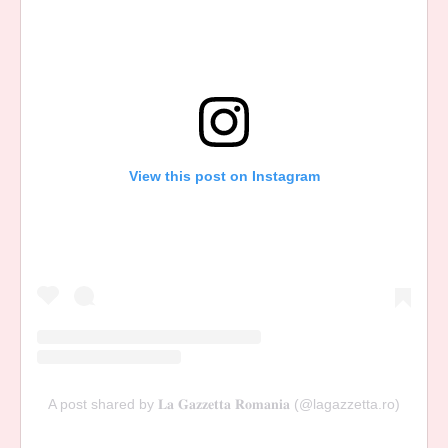
View this post on Instagram
A post shared by 𝐋𝐚 𝐆𝐚𝐳𝐳𝐞𝐭𝐭𝐚 𝐑𝐨𝐦𝐚𝐧𝐢𝐚 (@lagazzetta.ro)