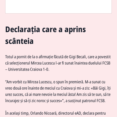
Declarația care a aprins
scânteia
Totul a pornit de la o afirmație făcută de Gigi Becali, care a povestit
că selecționerul Mircea Lucescu l-ar fi sunat înaintea duelului FCSB
– Universitatea Craiova 1-0.
”Am vorbit cu Mircea Lucescu, o spun în premieră. M-a sunat cu
vreo două ore înainte de meciul cu Craiova și mi-a zis: «Băi Gigi, îți
urez succes, că ai mare nevoie la meciul ăsta! Am zis să te sun, să te
încurajez și să-ți zic noroc și succes»”, a susținut patronul FCSB.
În același timp, Orlando Nicoară, directorul eAD, declara pentru