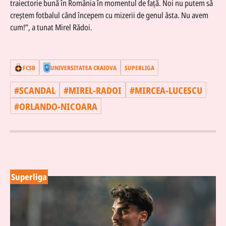
traiectorie bună în România în momentul de față. Noi nu putem să
creștem fotbalul când începem cu mizerii de genul ăsta. Nu avem
cum!”, a tunat Mirel Rădoi.
FCSB
UNIVERSITATEA CRAIOVA
SUPERLIGA
#
SCANDAL
#
MIREL-RADOI
#
MIRCEA-LUCESCU
#
ORLANDO-NICOARA
Superliga