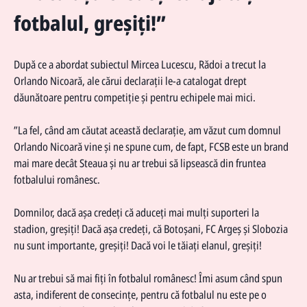
fotbalul, greșiți!”
După ce a abordat subiectul Mircea Lucescu, Rădoi a trecut la
Orlando Nicoară, ale cărui declarații le-a catalogat drept
dăunătoare pentru competiție și pentru echipele mai mici.
”La fel, când am căutat această declarație, am văzut cum domnul
Orlando Nicoară vine și ne spune cum, de fapt, FCSB este un brand
mai mare decât Steaua și nu ar trebui să lipsească din fruntea
fotbalului românesc.
Domnilor, dacă așa credeți că aduceți mai mulți suporteri la
stadion, greșiți! Dacă așa credeți, că Botoșani, FC Argeș și Slobozia
nu sunt importante, greșiți! Dacă voi le tăiați elanul, greșiți!
Nu ar trebui să mai fiți în fotbalul românesc! Îmi asum când spun
asta, indiferent de consecințe, pentru că fotbalul nu este pe o