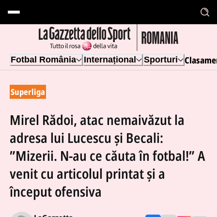
Clasame
Fotbal România
Internațional
Sporturi
Superliga
Mirel Rădoi, atac nemaivăzut la
adresa lui Lucescu și Becali:
”Mizerii. N-au ce căuta în fotbal!” A
venit cu articolul printat și a
început ofensiva