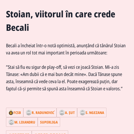
Stoian, viitorul în care crede
Becali
Becali a încheiat într-o notă optimistă, anunțând că tânărul Stoian
va avea un rol tot mai important în perioada următoare:
”Stai să fiu eu sigur de play-off, să vezi ce joacă Stoian. Mi-a zis
Tănase: «Am dubii că e mai bun decât mine». Dacă Tănase spune
asta, înseamnă că vede ceva la el. Poate exagerează puțin, dar
faptul că-și permite să spună asta înseamnă că Stoian e valoros.”
FCSB
R. RADUNOVIĆ
A. ŞUT
S. NGEZANA
M. LIXANDRU
SUPERLIGA