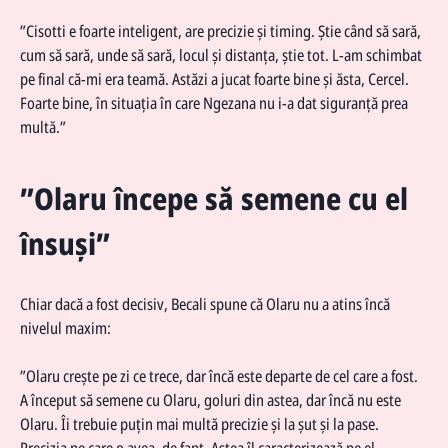
”Cisotti e foarte inteligent, are precizie și timing. Știe când să sară,
cum să sară, unde să sară, locul și distanța, știe tot. L-am schimbat
pe final că-mi era teamă. Astăzi a jucat foarte bine și ăsta, Cercel.
Foarte bine, în situația în care Ngezana nu i-a dat siguranță prea
multă.”
”Olaru începe să semene cu el
însuși”
Chiar dacă a fost decisiv, Becali spune că Olaru nu a atins încă
nivelul maxim:
”Olaru crește pe zi ce trece, dar încă este departe de cel care a fost.
A început să semene cu Olaru, goluri din astea, dar încă nu este
Olaru. Îi trebuie puțin mai multă precizie și la șut și la pase.
Precizia pe care o avea, de fapt. Astea îl caracterizează pe el,