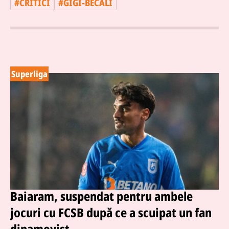
#
CRITICI
#
GIGI-BECALI
Superliga
Baiaram, suspendat pentru ambele
jocuri cu FCSB după ce a scuipat un fan
dinamovist