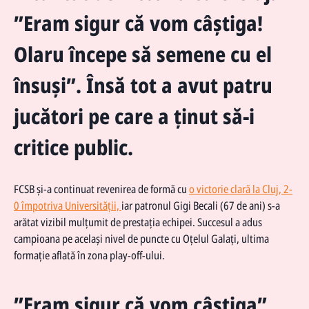
”Eram sigur că vom câștiga!
Olaru începe să semene cu el
însuși”. Însă tot a avut patru
jucători pe care a ținut să-i
critice public.
FCSB și-a continuat revenirea de formă cu
o victorie clară la Cluj, 2-
0 împotriva Universității,
iar patronul Gigi Becali (67 de ani) s-a
arătat vizibil mulțumit de prestația echipei. Succesul a adus
campioana pe același nivel de puncte cu Oțelul Galați, ultima
formație aflată în zona play-off-ului.
”Eram sigur că vom câștiga”