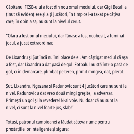
Căpitanul FCSB-ului a fost din nou omul meciului, dar Gigi Becali a
ținut să evidențieze și alți jucători, în timp ce i-a taxat pe câțiva
care, în opinia sa, nu sunt la nivelul cerut.
”Olaru a fost omul meciului, dar Tănase a fost neobosit, a luminat
jocul, a jucat extraordinar.
De Lixandru și Șut încă nu îmi place de ei. Am câștigat meciul că așa
a fost, dar Lixandru a dat pasă de gol. Fotbalul nu stă într-o pasă de
gol, ci în demarcare, plimbat pe teren, primit mingea, dat, plecat.
Șut, Lixandru, Ngezana și Radunovic sunt 4 jucători care nu sunt la
nivel. Radunovic a dat vreo două mingi greșite, la adversar.
Primești un gol și la revedere! N-ai voie. Nu doar că nu sunt la
nivel, ci sunt la nivel foarte jos, slab!”
Totuși, patronul campioanei a lăudat câteva nume pentru
prestațiile lor inteligente și sigure: