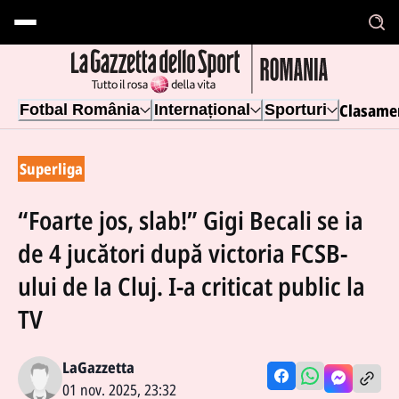
Clasame
Fotbal România
Internațional
Sporturi
Superliga
“Foarte jos, slab!” Gigi Becali se ia
de 4 jucători după victoria FCSB-
ului de la Cluj. I-a criticat public la
TV
LaGazzetta
01 nov. 2025, 23:32