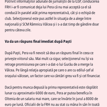
Potrivit informaţiilor adunate de jurnaliştii de la GSP, conducerea
FRH i-ar fi comunicat deja lui Pera că nu mai acceptă ca el să
conducă în paralel atât prima reprezentativă, cât şi o echipă de
club. Selecţionerul este pus astfel în situaţia de a alege între
naţională şi
SCM Râmnicu Vâlcea
şi i s-a dat timp de gândire doar
pentru câteva zile.
Va da un răspuns final imediat după Paşti
După Paşti, Pera va fi nevoit să dea un răspuns final în ceea ce
priveşte viitorul său. Mai mult ca sigur, selecţionerul nu îşi va
retrage promisiunea pe care i-a dat-o lui Gurău de a merge la
Vâlcea. Pe lângă relaţia apropiată pe care o are cu edilul-şef al
oraşului vâlcean, un factor care va cântări greu va fi şi cel financiar.
Dacă pentru munca depusă la
prima reprezentativă
este răsplătit
lunar cu aproximativ 6000 de euro, Pera ar putea benefica în
Oltenia de un salariu mai mare, care se învârte în jurul a 8000 de
euro pe lună. Oficialii de la FRH nu au stat cu mâna în sân în toată