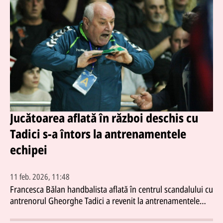
Jucătoarea aflată în război deschis cu
Tadici s-a întors la antrenamentele
echipei
11 feb. 2026, 11:48
Francesca Bălan handbalista aflată în centrul scandalului cu
antrenorul Gheorghe Tadici a revenit la antrenamentele
formației HC Zalău la două luni după izbucnirea conflictului