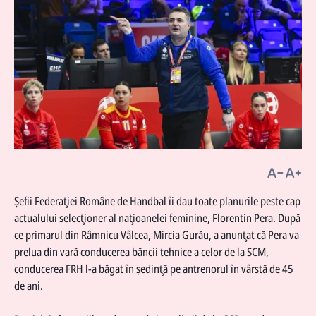
Şefii Federaţiei Române de Handbal îi dau toate planurile peste cap
actualului selecţioner al naţioanelei feminine, Florentin Pera. După
ce primarul din Râmnicu Vâlcea, Mircia Gurău, a anunţat că Pera va
prelua din vară conducerea băncii tehnice a celor de la SCM,
conducerea FRH l-a băgat în şedinţă pe antrenorul în vârstă de 45
de ani.