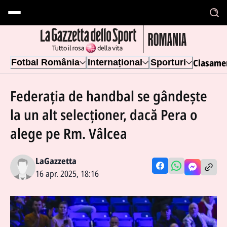
Clasame
Fotbal România
Internațional
Sporturi
Federația de handbal se gândește
la un alt selecționer, dacă Pera o
alege pe Rm. Vâlcea
LaGazzetta
16 apr. 2025, 18:16