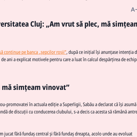
ersitatea Cluj: „Am vrut să plec, mă simțea
să continue pe banca „șepcilor roșii”
, după ce inițial își anunțase intenția 
de ani a explicat motivele pentru care a luat în calcul despărțirea de echipă
că mă simțeam vinovat”
ou-promovatei în actuala ediție a Superligii, Sabău a declarat că își asumă
undă de discuții cu conducerea clubului, s-a decis ca acesta să rămână antr
am jucat fără fundaș central și fără fundaș dreapta, acolo unde au evoluat