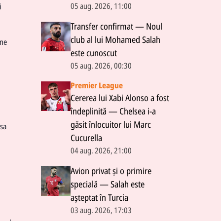
05 aug. 2026, 11:00
i
Transfer confirmat — Noul
club al lui Mohamed Salah
ine
este cunoscut
05 aug. 2026, 00:30
Premier League
Cererea lui Xabi Alonso a fost
îndeplinită — Chelsea i-a
găsit înlocuitor lui Marc
psa
Cucurella
04 aug. 2026, 21:00
Avion privat și o primire
specială — Salah este
așteptat în Turcia
03 aug. 2026, 17:03