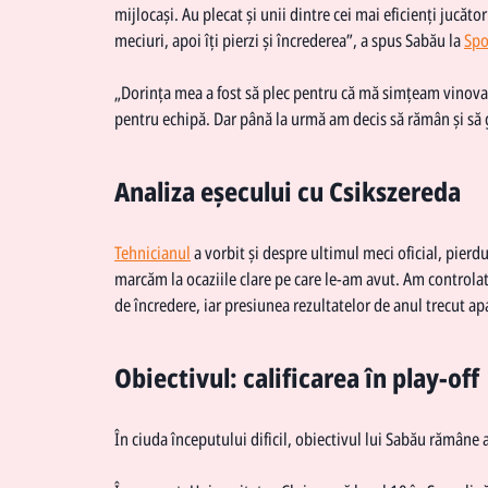
mijlocași. Au plecat și unii dintre cei mai eficienți jucă
meciuri, apoi îți pierzi și încrederea”, a spus Sabău la
Spo
„Dorința mea a fost să plec pentru că mă simțeam vinovat.
pentru echipă. Dar până la urmă am decis să rămân și să 
Analiza eșecului cu Csikszereda
Tehnicianul
a vorbit și despre ultimul meci oficial, pierd
marcăm la ocaziile clare pe care le-am avut. Am controlat 
de încredere, iar presiunea rezultatelor de anul trecut a
Obiectivul: calificarea în play-off
În ciuda începutului dificil, obiectivul lui Sabău rămâne a