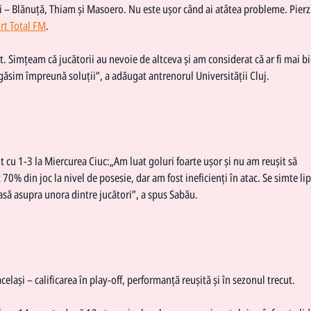
tori – Blănuță, Thiam și Masoero. Nu este ușor când ai atâtea probleme. Pierz
rt Total FM
.
 Simțeam că jucătorii au nevoie de altceva și am considerat că ar fi mai b
găsim împreună soluții”, a adăugat antrenorul Universității Cluj.
ut cu 1-3 la Miercurea Ciuc:„Am luat goluri foarte ușor și nu am reușit să
70% din joc la nivel de posesie, dar am fost ineficienți în atac. Se simte li
pasă asupra unora dintre jucători”, a spus Sabău.
celași – calificarea în play-off, performanță reușită și în sezonul trecut.