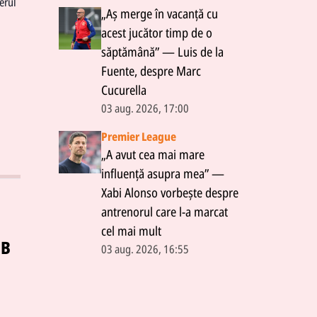
erul
„Aș merge în vacanță cu
acest jucător timp de o
săptămână” — Luis de la
Fuente, despre Marc
Cucurella
03 aug. 2026, 17:00
Premier League
„A avut cea mai mare
influență asupra mea” —
Xabi Alonso vorbește despre
antrenorul care l-a marcat
cel mai mult
SB
03 aug. 2026, 16:55