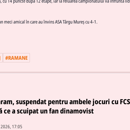
ă, cu 14 puncte după 12 etape, iar la reluarea campionatului va înfrunta lid
 un meci amical în care au învins ASA Târgu Mureș cu 4-1.
J
#
RAMANE
aram, suspendat pentru ambele jocuri cu FC
 ce a scuipat un fan dinamovist
. 2026, 17:05