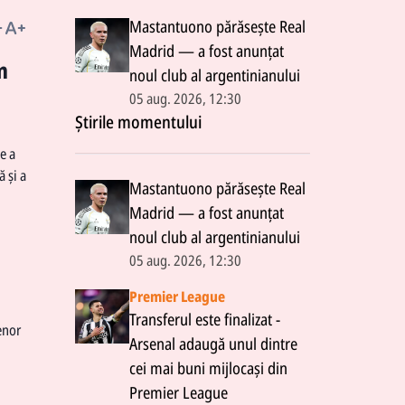
Mastantuono părăsește Real
Madrid — a fost anunțat
m
noul club al argentinianului
05 aug. 2026, 12:30
Știrile momentului
de a
 și a
Mastantuono părăsește Real
Madrid — a fost anunțat
noul club al argentinianului
05 aug. 2026, 12:30
Premier League
Transferul este finalizat -
enor
Arsenal adaugă unul dintre
cei mai buni mijlocași din
Premier League