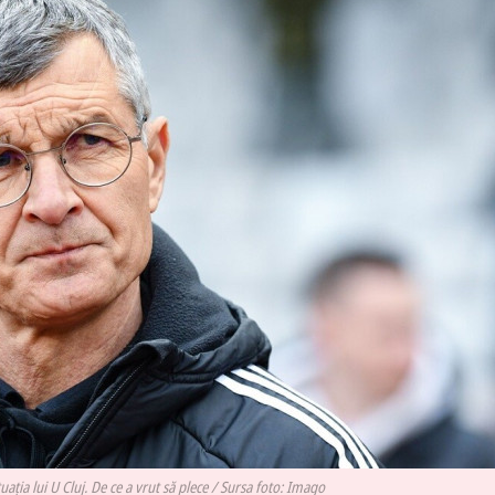
tuația lui U Cluj. De ce a vrut să plece / Sursa foto: Imago