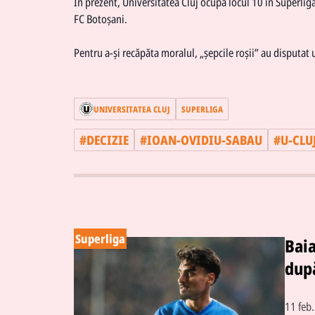
În prezent, Universitatea Cluj ocupă locul 10 în Superlig
FC Botoșani.
Pentru a-și recăpăta moralul, „șepcile roșii” au disputat
UNIVERSITATEA CLUJ
SUPERLIGA
#
DECIZIE
#
IOAN-OVIDIU-SABAU
#
U-CLU
Superliga
Bai
după
11 feb