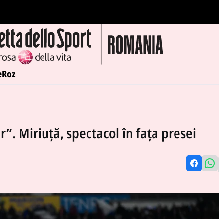
e
Roz
ur”. Miriuță, spectacol în fața presei