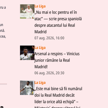
La Liga
tru a
„Nu mai e loc pentru el în
atac” — scrie presa spaniolă
 un
despre atacantul lui Real
hnă.
Madrid
lcea,
07 aug. 2026, 16:00
La Liga
Arsenal a respins – Vinicius
Junior rămâne la Real
Madrid!
06 aug. 2026, 20:30
La Liga
„Este mai bine să fii numărul
doi la Real Madrid decât
lider la orice altă echipă” –