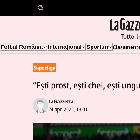
Clasament
Fotbal România
Internațional
Sporturi
Superliga
“Ești prost, ești chel, ești ung
LaGazzetta
24 apr. 2025, 13:01