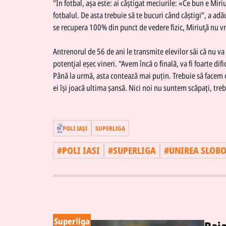
"În fotbal, așa este: ai câștigat meciurile: «Ce bun e Miri
fotbalul. De asta trebuie să te bucuri când câștigi”, a ad
se recupera 100% din punct de vedere fizic, Miriuţă nu vr
Antrenorul de 56 de ani le transmite elevilor săi că nu va
potenţial eşec vineri. "Avem încă o finală, va fi foarte di
Până la urmă, asta contează mai puțin. Trebuie să facem 
ei își joacă ultima șansă. Nici noi nu suntem scăpați, tre
POLI IAŞI
SUPERLIGA
#
POLI IASI
#
SUPERLIGA
#
UNIREA SLOBO
Superliga