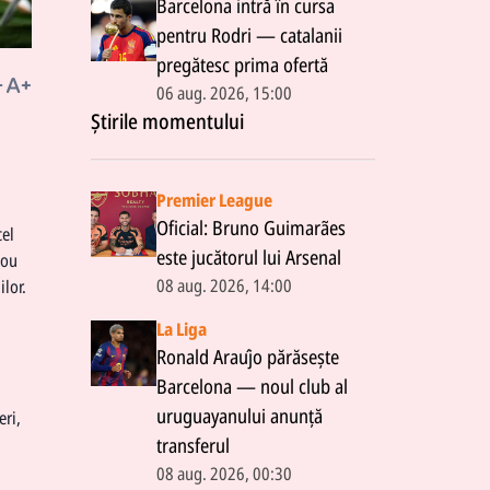
Barcelona intră în cursa
pentru Rodri — catalanii
pregătesc prima ofertă
06 aug. 2026, 15:00
Știrile momentului
.
n
Premier League
Oficial: Bruno Guimarães
cel
este jucătorul lui Arsenal
pou
08 aug. 2026, 14:00
lor.
La Liga
Ronald Araújo părăsește
Barcelona — noul club al
uruguayanului anunță
eri,
transferul
08 aug. 2026, 00:30