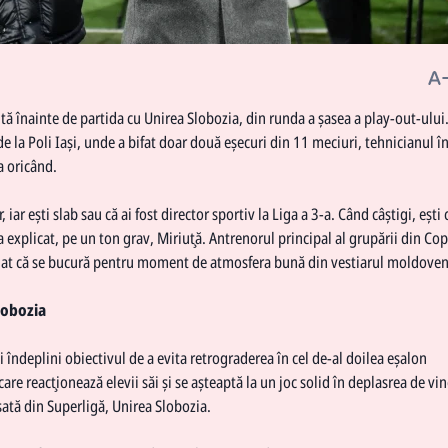
tă înainte de partida cu Unirea Slobozia, din runda a şasea a play-out-ului
de la Poli Iaşi, unde a bifat doar două eşecuri din 11 meciuri, tehnicianul î
a oricând.
r, iar ești slab sau că ai fost director sportiv la Liga a 3-a. Când câștigi, ești 
 a explicat, pe un ton grav, Miriuţă. Antrenorul principal al grupării din Co
liniat că se bucură pentru moment de atmosfera bună din vestiarul moldoveni
lobozia
i îndeplini obiectivul de a evita retrograderea în cel de-al doilea eşalon
re reacţionează elevii săi şi se aşteaptă la un joc solid în deplasrea de vin
sată din Superligă, Unirea Slobozia.