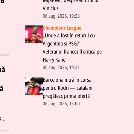
SB
Mijatović, despre viitorul lui
Vinicius
06 aug. 2026, 19:23
Champions League
„Unde a fost în returul cu
Argentina și PSG?” –
Veteranul francez îl critică pe
Harry Kane
erii
06 aug. 2026, 19:21
ici
mă
Barcelona intră în cursa
a
nă
pentru Rodri — catalanii
entru
pregătesc prima ofertă
06 aug. 2026, 15:00
orul
vă
R
rei
de