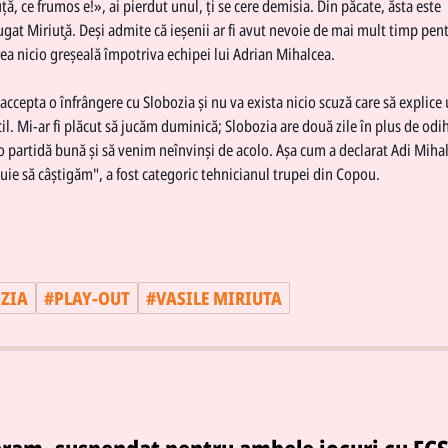
uță, ce frumos e!», ai pierdut unul, ți se cere demisia. Din păcate, ăsta este
ăugat Miriuţă. Deşi admite că ieşenii ar fi avut nevoie de mai mult timp pen
ea nicio greşeală împotriva echipei lui Adrian Mihalcea.
 accepta o înfrângere cu Slobozia şi nu va exista nicio scuză care să explice
ficil. Mi-ar fi plăcut să jucăm duminică; Slobozia are două zile în plus de odi
o partidă bună și să venim neînvinși de acolo. Așa cum a declarat Adi Miha
buie să câștigăm", a fost categoric tehnicianul trupei din
Copou
.
ZIA
#
PLAY-OUT
#
VASILE MIRIUTA