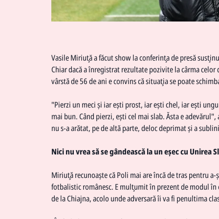
Vasile Miriuţă a făcut show la conferinţa de presă susţinu
Chiar dacă a înregistrat rezultate pozivite la cârma celor 
vârstă de 56 de ani e convins că situaţia se poate schimb
"Pierzi un meci și iar ești prost, iar ești chel, iar ești ungu
mai bun. Când pierzi, ești cel mai slab. Ăsta e adevărul",
nu s-a arătat, pe de altă parte, deloc deprimat şi a sub
Nici nu vrea să se gândească la un eşec cu Unirea S
Miriuţă recunoaşte că
Poli
mai are încă de tras pentru a-ş
fotbalistic românesc. E mulţumit în prezent de modul în ca
de la Chiajna, acolo unde adversară îi va fi penultima cla