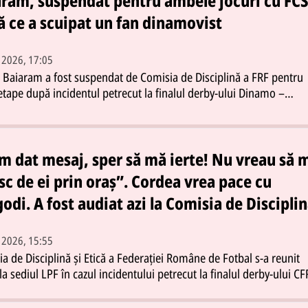
aram, suspendat pentru ambele jocuri cu FC
 ce a scuipat un fan dinamovist
. 2026, 17:05
 Baiaram a fost suspendat de Comisia de Disciplină a FRF pentru
tape după incidentul petrecut la finalul derby-ului Dinamo –
sitatea Craiova încheiat 1-1. Decizia a fost luată în ședința din 11
rie iar atacantul oltenilor va rata următoarele două jocuri
le.Fotbalistul de 23 de ani a fost implicat într-un conflict cu suport
viști aflați la zona VIP pe care i-a scuipat după un schimb de repl
m dat mesaj, sper să mă ierte! Nu vreau să 
onat. Pe lângă suspendare Baiaram a primit și o amendă
sc de ei prin oraș”. Cordea vrea pace cu
iară.Decizia oficială a Comisiei de DisciplinăComisia de Disciplină 
odi. A fost audiat azi la Comisia de Discipli
ției Române de Fotbal a decis suspendarea lui Ștefan Baiaram p
tape și aplicarea unei penalități sportive de 6.800 de lei potrivit
catului publicat de LPF.„SC Dinamo 1948 SA vs. Universitatea
. 2026, 15:55
a – Incidente - În temeiul art. 52.1.a din RD se sancționează jucăt
a de Disciplină și Etică a Federației Române de Fotbal s-a reunit
m Ștefan cu suspendare pentru două meciuri și penalitate sporti
 la sediul LPF în cazul incidentului petrecut la finalul derby-ului CF
00 lei. Termen 18.02.2026” se arată în comunicatul oficial al
 U Cluj scor 3-2 între antrenorul Cristiano Bergodi și jucătorul And
cidentul nu a fost sancționat cu cartonaș roșu în timpul partidei 
. Verdictul nu a fost pronunțat iar următoarea ședință a fost