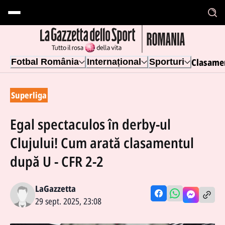
Clasame
Fotbal România
Internațional
Sporturi
Superliga
Egal spectaculos în derby-ul
Clujului! Cum arată clasamentul
după U - CFR 2-2
LaGazzetta
29 sept. 2025, 23:08