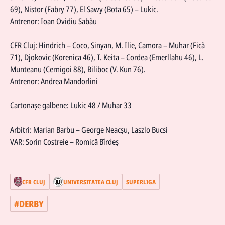
69), Nistor (Fabry 77), El Sawy (Bota 65) – Lukic.
Antrenor: Ioan Ovidiu Sabău
CFR Cluj: Hindrich – Coco, Sinyan, M. Ilie, Camora – Muhar (Fică
71), Djokovic (Korenica 46), T. Keita – Cordea (Emerllahu 46), L.
Munteanu (Cernigoi 88), Biliboc (V. Kun 76).
Antrenor: Andrea Mandorlini
Cartonașe galbene: Lukic 48 / Muhar 33
Arbitri: Marian Barbu – George Neacșu, Laszlo Bucsi
VAR: Sorin Costreie – Romică Bîrdeş
CFR CLUJ
UNIVERSITATEA CLUJ
SUPERLIGA
#
DERBY