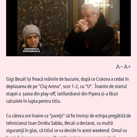
Gigi Becali îşi freacă mâinile de bucurie, după ce Craiova a cedat în
deplasarea de pe "Cluj Arena", scor 1-2, cu "U". Înainte de startul
etapei a şasea din play-off, latifundiarul din Pipera şi-a făcut
calculele în lupta pentru titlu.
Cu câteva ore înaine ca "juveţii" să fie învinşi de echipa pregătită de
tehnicianul Ioan Ovidiu Sabău, Becali a declarat, cu multă
siguranţă în glas, că titlul se va decide în acest weekend. Omul cu