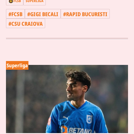
FCSB
SUPERLIGA
#
FCSB
#
GIGI BECALI
#
RAPID BUCURESTI
#
CSU CRAIOVA
Superliga