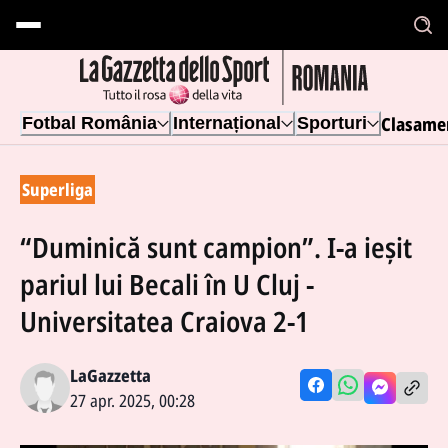
Clasame
Fotbal România
Internațional
Sporturi
Superliga
“Duminică sunt campion”. I-a ieşit
pariul lui Becali în U Cluj -
Universitatea Craiova 2-1
LaGazzetta
27 apr. 2025, 00:28