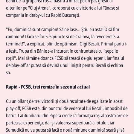
banii de la gruparea roş-albastră a mizat pe un pas greşit al
oltenilor pe "Cluj Arena", coroborat cu o victorie a lui Tănase şi
compania în derby-ul cu Rapid Bucureşti.
"Eu, duminică sunt campion! Să ne lase... Știu eu asta! O să fim
campioni! Dacă se fac 5-6 puncte și de Craiova, la revedere! S-a
terminat!", a explicat, plin de optimism, Gigi Becali. Primul pariu i-
a ieşit. Trupa din Bănie s-a încurcat în confruntarea cu "şepcile
roşii". Mai rămâne doar ca FCSB să treacă de giuleşteni, iar finalul
de play-off ar putea să devină unul liniştit pentru Becali şi echipa
sa.
Rapid - FCSB, trei remize în sezonul actual
Cu un bilanţ de trei victorii şi două rezultate de egalitate în acest
play-off, FCSB este, din punctul de vedere al lui Becali, imposibil de
bătut. Latifundiarul din Pipera crede că formaţia roş-albastră are de
partea sa experienţa, dar şi valoarea superioară a lotului, iar
Şumudică nu va putea să facă o nouă minune duminică seară şi să