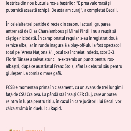
le strice din nou bucuria roş-albaştrilor. "E prea valoroasă și
puternică această echipă. De asta am curaj", a completat Becali.
În celelalte trei partide directe din sezonul actual, gruparea
antrenată de Elias Charalambous şi Mihai Pintilii nu a reuşit să
câştige niciodată. În campionatul regular, s-au înregistrat două
remize albe, iar în runda inagurală a play-off-ului a fost spectacol
total pe "Arena Naţională". Jocul s-a încheiat indecis, scor 3-3.
Florin Tănase a salvat atunci in-extremis un punct pentru roş-
albaştri, după ce austriatul Franz Stolz, aflat la debutul său pentru
giuleşteni, a comis o mare gafă.
FCSB e momentan prima în clasament, cu un avans de trei lungimi
faţă de CSU Craiova. La pândă stă însă şi CFR Cluj, care ar putea
reintra în lupta pentru titlu, în cazul în care jucătorii lui Becali vor
călca strâmb în duelul cu Rapid.