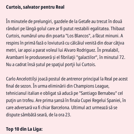
Curtois, salvator pentru Real
În minutele de prelungiri, gazdele de la Getafe au trecut în două
rânduri pe lângă golul care ar fi putut restabili egalitatea. Thibaut
Curtois, numărul unu din poarta "Los Blancos", a făcut minuni. A
respins în primă fază o loviutură cu călcâiul venită din doar câţiva
metri, iar apoi a parat voleul lui Alvaro Rodriguez. În prealabil,
Arambarri le produseseră şi el fibrilaţii "galactilor", în minutul 72.
Nu a cadrat însă şutul pe spaţiul porţii lui Curtois.
Carlo Ancelotti
îşi joacă postul de antrenor principal la Real pe acest
final de sezon. În urma eliminării din Champions League,
tehnicianul italian e obligat să aducă pe "Santiago Bernabeu" cel
puţin un trofeu. Are prima şansă în finala Cupei Regelui Spaniei, în
care adversară va fi chiar Barcelona. Ultimul act urmează să se
dispute sâmbătă seară, de la ora 23.
Top 10 din La Liga: