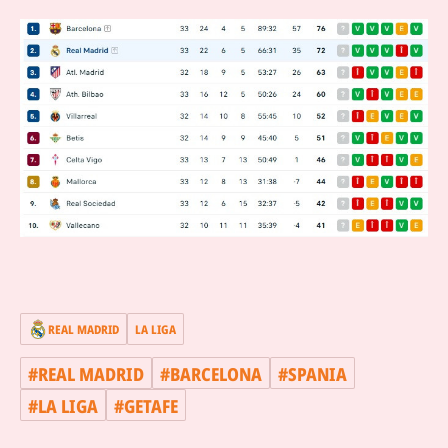
REAL MADRID
LA LIGA
#
REAL MADRID
#
BARCELONA
#
SPANIA
#
LA LIGA
#
GETAFE