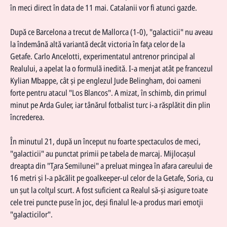
în meci direct în data de 11 mai. Catalanii vor fi atunci gazde.
După ce Barcelona a trecut de Mallorca (1-0), "galacticii" nu aveau
la îndemână altă variantă decât victoria în faţa celor de la
Getafe.
Carlo Ancelotti
, experimentatul antrenor principal al
Realului, a apelat la o formulă inedită. I-a menjat atât pe francezul
Kylian Mbappe, cât şi pe englezul Jude Belingham, doi oameni
forte pentru atacul "Los Blancos". A mizat, în schimb, din primul
minut pe Arda Guler, iar tânărul fotbalist turc i-a răsplătit din plin
încrederea.
În minutul 21, după un început nu foarte spectaculos de meci,
"galacticii" au punctat primii pe tabela de marcaj. Mijlocaşul
dreapta din "Ţara Semilunei" a preluat mingea în afara careului de
16 metri şi l-a păcălit pe goalkeeper-ul celor de la Getafe, Soria, cu
un şut la colţul scurt. A fost suficient ca Realul să-şi asigure toate
cele trei puncte puse în joc, deşi finalul le-a produs mari emoţii
"galacticilor".