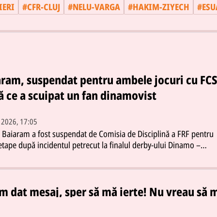
IERI
#
CFR-CLUJ
#
NELU-VARGA
#
HAKIM-ZIYECH
#
ESU
aram, suspendat pentru ambele jocuri cu FC
 ce a scuipat un fan dinamovist
. 2026, 17:05
 Baiaram a fost suspendat de Comisia de Disciplină a FRF pentru
tape după incidentul petrecut la finalul derby-ului Dinamo –
sitatea Craiova încheiat 1-1. Decizia a fost luată în ședința din 11
rie iar atacantul oltenilor va rata următoarele două jocuri
le.Fotbalistul de 23 de ani a fost implicat într-un conflict cu suport
viști aflați la zona VIP pe care i-a scuipat după un schimb de repl
m dat mesaj, sper să mă ierte! Nu vreau să 
onat. Pe lângă suspendare Baiaram a primit și o amendă
sc de ei prin oraș”. Cordea vrea pace cu
iară.Decizia oficială a Comisiei de DisciplinăComisia de Disciplină 