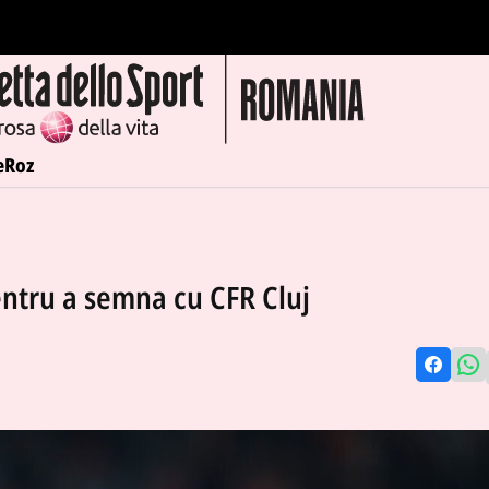
e
Roz
entru a semna cu CFR Cluj