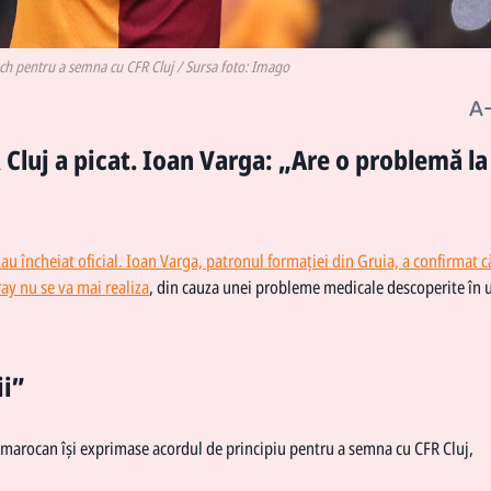
yech pentru a semna cu CFR Cluj / Sursa foto: Imago
 Cluj a picat. Ioan Varga: „Are o problemă la
au încheiat oficial. Ioan Varga, patronul formației din Gruia, a confirmat c
ray nu se va mai realiza
, din cauza unei probleme medicale descoperite în
ii”
l marocan își exprimase acordul de principiu pentru a semna cu CFR Cluj,