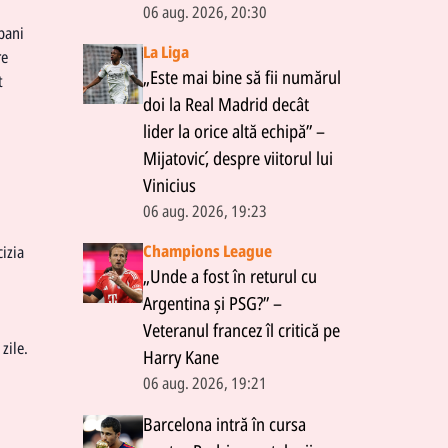
06 aug. 2026, 20:30
 bani
La Liga
re
„Este mai bine să fii numărul
t
doi la Real Madrid decât
lider la orice altă echipă” –
Mijatović, despre viitorul lui
Vinicius
06 aug. 2026, 19:23
Champions League
cizia
„Unde a fost în returul cu
Argentina și PSG?” –
Veteranul francez îl critică pe
zile.
Harry Kane
06 aug. 2026, 19:21
Barcelona intră în cursa