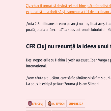
Ziyech ar fi urmat să devină cel mai bine plătit fotbalist 
explicat că nu a dorit să-și asume un astfel de risc finan
„Voia 2,5 milioane de euro pe an și nu i-aș fi dat acești b
poată juca la altă echipă”, a spus patronul clubului din G
CFR Cluj nu renunță la ideea unui 
Deși negocierile cu Hakim Ziyech au eșuat, Ioan Varga a 
internațional.
„Vom căuta alt jucător, care să fie sănătos și să fim sigur
i-a adus la echipă pe Kurt Zouma și Islam Slimani.
CFR CLUJ
H. ZIYECH
SUPERLIGA