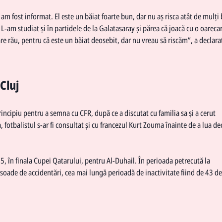
m fost informat. El este un băiat foarte bun, dar nu aș risca atât de mulți
-am studiat și în partidele de la Galatasaray și părea că joacă cu o oareca
are rău, pentru că este un băiat deosebit, dar nu vreau să riscăm”, a declara
Cluj
incipiu pentru a semna cu CFR, după ce a discutat cu familia sa și a cerut
otbalistul s-ar fi consultat și cu francezul Kurt Zouma înainte de a lua de
25, în finala Cupei Qatarului, pentru Al-Duhail. În perioada petrecută la
soade de accidentări, cea mai lungă perioadă de inactivitate fiind de 43 de 