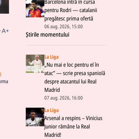
Barcelona intră în cursa
pentru Rodri — catalanii
pregătesc prima ofertă
06 aug. 2026, 15:00
Știrile momentului
La Liga
„Nu mai e loc pentru el în
atac” — scrie presa spaniolă
ă
despre atacantul lui Real
 urma
Madrid
07 aug. 2026, 16:00
La Liga
Arsenal a respins – Vinicius
Junior rămâne la Real
Madrid!