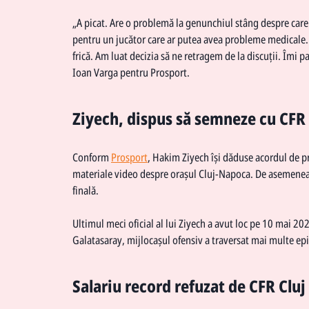
„A picat. Are o problemă la genunchiul stâng despre care a
pentru un jucător care ar putea avea probleme medicale. L
frică. Am luat decizia să ne retragem de la discuții. Îmi p
Ioan Varga pentru Prosport.
Ziyech, dispus să semneze cu CFR 
Conform
Prosport
, Hakim Ziyech își dăduse acordul de pr
materiale video despre orașul Cluj-Napoca. De asemenea, f
finală.
Ultimul meci oficial al lui Ziyech a avut loc pe 10 mai 20
Galatasaray, mijlocașul ofensiv a traversat mai multe epi
Salariu record refuzat de CFR Cluj