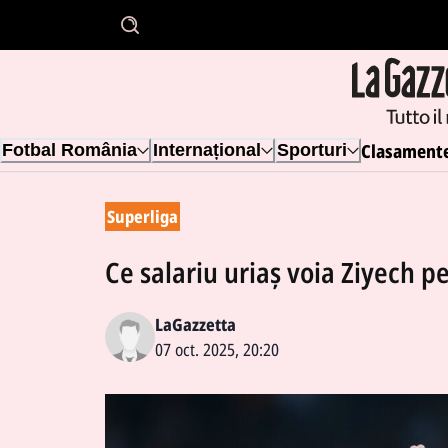
Clasament
Fotbal România
Internațional
Sporturi
Superliga
Ce salariu uriaș voia Ziyech p
LaGazzetta
07 oct. 2025, 20:20