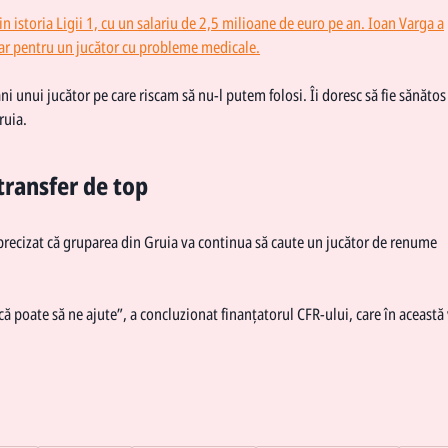
din istoria Ligii 1, cu un salariu de 2,5 milioane de euro pe an. Ioan Varga a
ciar pentru un jucător cu probleme medicale.
ani unui jucător pe care riscam să nu-l putem folosi. Îi doresc să fie sănătos 
ruia.
transfer de top
precizat că gruparea din Gruia va continua să caute un jucător de renume
i că poate să ne ajute”, a concluzionat finanțatorul CFR-ului, care în această