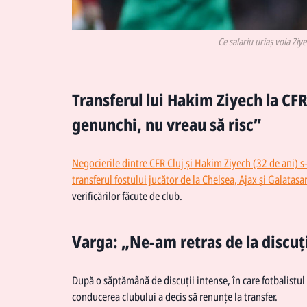
Ce salariu uriaș voia Zi
Transferul lui Hakim Ziyech la CFR
genunchi, nu vreau să risc”
Negocierile dintre CFR Cluj și Hakim Ziyech (32 de ani) s-
transferul fostului jucător de la Chelsea, Ajax și Galatasa
verificărilor făcute de club.
Varga: „Ne-am retras de la discuț
După o săptămână de discuții intense, în care fotbalistu
conducerea clubului a decis să renunțe la transfer.