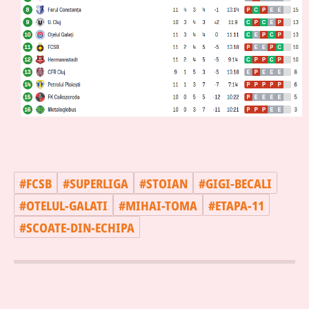
#
FCSB
#
SUPERLIGA
#
STOIAN
#
GIGI-BECALI
#
OTELUL-GALATI
#
MIHAI-TOMA
#
ETAPA-11
#
SCOATE-DIN-ECHIPA