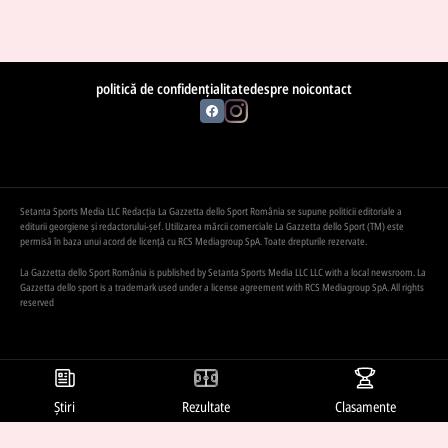
politică de confidențialitate
despre noi
contact
Setanta Sports Media LLC Redacția La Gazzetta dello Sport România se supune politicii editoriale a
editurii georgiene și redactorului-șef. Utilizarea mărcii comerciale La Gazzetta dello Sport (TM) este
permisă în baza unui acord de licență cu RCS Mediagroup SpA. Toate drepturile rezervate.
La Gazzetta dello Sport România is published by Setanta Sports Media LLC LLC with a local newsroom. La
Gazzetta dello sport is a trademark used under a license agreement with RCS Mediagroup SpA. All rights
reserved
Știri
Rezultate
Clasamente