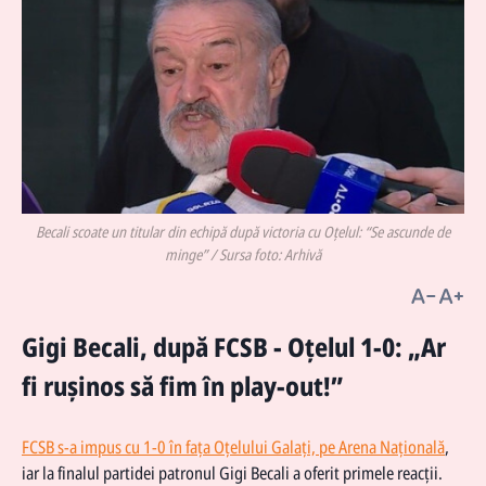
Becali scoate un titular din echipă după victoria cu Oțelul: “Se ascunde de
minge” / Sursa foto: Arhivă
Gigi Becali, după FCSB - Oțelul 1-0: „Ar
fi rușinos să fim în play-out!”
FCSB s-a impus cu 1-0 în fața Oțelului Galați, pe Arena Națională
,
iar la finalul partidei patronul Gigi Becali a oferit primele reacții.