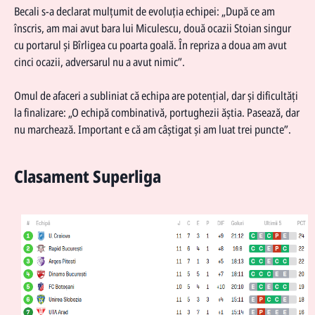
Becali s-a declarat mulțumit de evoluția echipei: „După ce am
înscris, am mai avut bara lui Miculescu, două ocazii Stoian singur
cu portarul și Bîrligea cu poarta goală. În repriza a doua am avut
cinci ocazii, adversarul nu a avut nimic”.
Omul de afaceri a subliniat că echipa are potențial, dar și dificultăți
la finalizare: „O echipă combinativă, portughezii ăștia. Pasează, dar
nu marchează. Important e că am câștigat și am luat trei puncte”.
Clasament Superliga