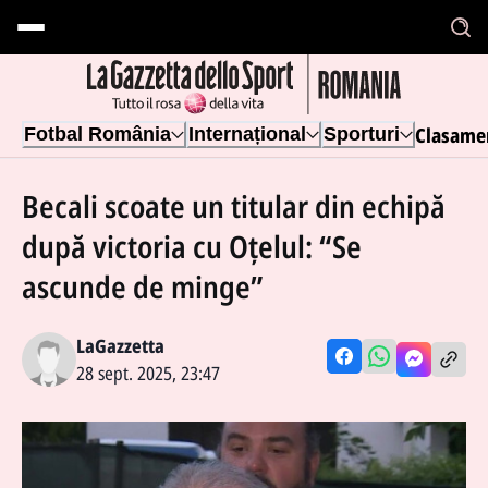
Clasame
Fotbal România
Internațional
Sporturi
Becali scoate un titular din echipă
după victoria cu Oțelul: “Se
ascunde de minge”
LaGazzetta
28 sept. 2025, 23:47