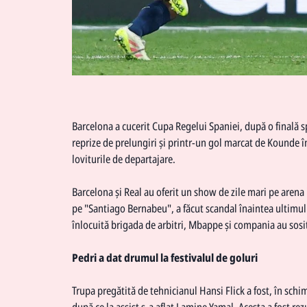
Barcelona a cucerit Cupa Regelui Spaniei, după o finală 
reprize de prelungiri şi printr-un gol marcat de Kounde
loviturile de departajare.
Barcelona şi Real au oferit un show de zile mari pe arena 
pe "Santiago Bernabeu", a făcut scandal înaintea ultimului
înlocuită brigada de arbitri, Mbappe şi compania au sosit
Pedri a dat drumul la festivalul de goluri
Trupa pregătită de tehnicianul Hansi Flick a fost, în schi
după ce la assist s-a aflat Lamine Yamal. Acesta a fost r