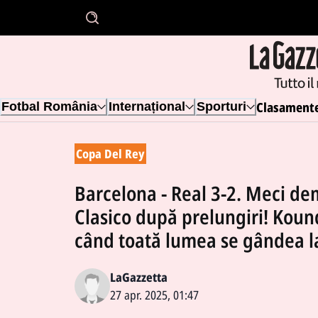
Clasament
Fotbal România
Internațional
Sporturi
Copa Del Rey
Barcelona - Real 3-2. Meci dem
Clasico după prelungiri! Kound
când toată lumea se gândea la
LaGazzetta
27 apr. 2025, 01:47