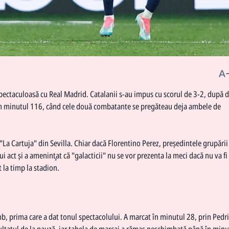
spectaculoasă cu Real Madrid. Catalanii s-au impus cu scorul de 3-2, după 
 în minutul 116, când cele două combatante se pregăteau deja ambele de
"La Cartuja" din Sevilla. Chiar dacă Florentino Perez, preşedintele grupării
 act şi a ameninţat că "galacticii" nu se vor prezenta la meci dacă nu va fi
 la timp la stadion.
mb, prima care a dat tonul spectacolului. A marcat în minutul 28, prin Pedri
ezultatul de la pauză, iar tabela de marcaj a rămas neschimbată până în minu