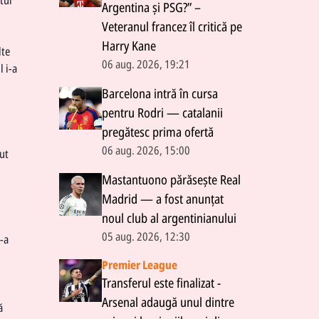
Argentina și PSG?” –
Veteranul francez îl critică pe
Harry Kane
lte
06 aug. 2026, 19:21
l i-a
Barcelona intră în cursa
pentru Rodri — catalanii
pregătesc prima ofertă
06 aug. 2026, 15:00
aut
Mastantuono părăsește Real
Madrid — a fost anunțat
noul club al argentinianului
05 aug. 2026, 12:30
-a
Premier League
Transferul este finalizat -
Arsenal adaugă unul dintre
ă