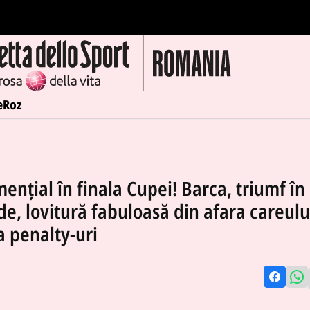
e
Roz
ențial în finala Cupei! Barca, triumf în 
e, lovitură fabuloasă din afara careulu
 penalty-uri