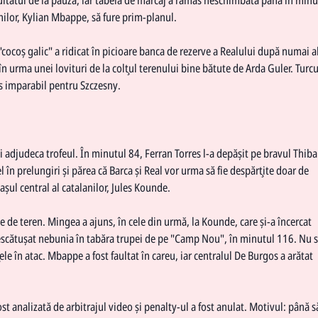
nilor, Kylian Mbappe, să fure prim-planul.
t "cocoş galic" a ridicat în picioare banca de rezerve a Realului după numai a
în urma unei lovituri de la colţul terenului bine bătute de Arda Guler. Turcu
is imparabil pentru Szczesny.
i adjudeca trofeul. În minutul 84, Ferran Torres l-a depăşit pe bravul Thib
el în prelungiri şi părea că Barca şi Real vor urma să fie despărţite doar de
aşul central al catalanilor, Jules Kounde.
 de teren. Mingea a ajuns, în cele din urmă, la Kounde, care şi-a încercat
 descătuşat nebunia în tabăra trupei de pe "Camp Nou", în minutul 116. Nu s
ţele în atac. Mbappe a fost faultat în careu, iar centralul De Burgos a arătat
ost analizată de arbitrajul video şi penalty-ul a fost anulat. Motivul: până s