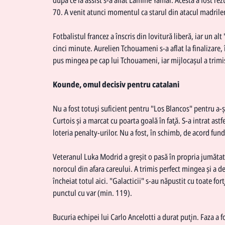
70. A venit atunci momentul ca starul din atacul madrile
Fotbalistul francez a înscris din lovitură liberă, iar un al
cinci minute. Aurelien Tchouameni s-a aflat la finalizare, 
pus mingea pe cap lui Tchouameni, iar mijlocaşul a trim
Kounde, omul decisiv pentru catalani
Nu a fost totuşi suficient pentru "Los Blancos" pentru a-ş
Curtois şi a marcat cu poarta goală în faţă. S-a intrat astf
loteria penalty-urilor. Nu a fost, în schimb, de acord fund
Veteranul Luka Modrid a greşit o pasă în propria jumătate
norocul din afara careului. A trimis perfect mingea şi a
încheiat totul aici. "Galacticii" s-au năpustit cu toate for
punctul cu var (min. 119).
Bucuria echipei lui Carlo Ancelotti a durat puţin. Faza a f