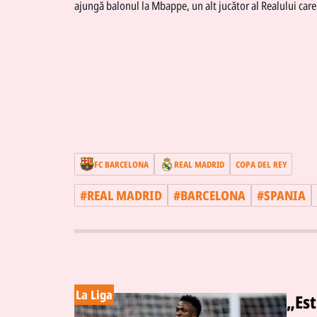
ajungă balonul la Mbappe, un alt jucător al Realului care 
FC BARCELONA
REAL MADRID
COPA DEL REY
#
REAL MADRID
#
BARCELONA
#
SPANIA
La Liga
„Est