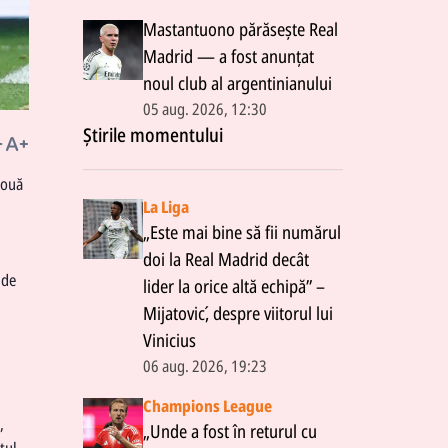
Mastantuono părăsește Real
Madrid — a fost anunțat
noul club al argentinianului
05 aug. 2026, 12:30
Știrile momentului
două
La Liga
„Este mai bine să fii numărul
doi la Real Madrid decât
 de
lider la orice altă echipă” –
Mijatović, despre viitorul lui
Vinicius
06 aug. 2026, 19:23
Champions League
,
„Unde a fost în returul cu
tul