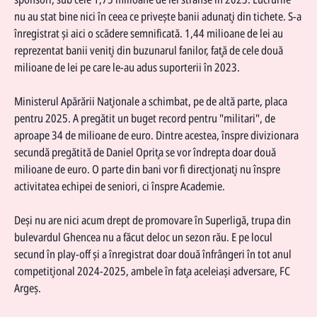
nu au stat bine nici în ceea ce priveşte banii adunaţi din tichete. S-a
înregistrat şi aici o scădere semnificată. 1,44 milioane de lei au
reprezentat banii veniţi din buzunarul fanilor, faţă de cele două
milioane de lei pe care le-au adus suporterii în 2023.
Ministerul Apărării Naţionale a schimbat, pe de altă parte, placa
pentru 2025. A pregătit un buget record pentru "militari", de
aproape 34 de milioane de euro. Dintre acestea, înspre divizionara
secundă pregătită de
Daniel Opriţa
se vor îndrepta doar două
milioane de euro. O parte din bani vor fi direcţionaţi nu înspre
activitatea echipei de seniori, ci înspre Academie.
Deşi nu are nici acum drept de promovare în Superligă, trupa din
bulevardul Ghencea nu a făcut deloc un sezon rău. E pe locul
secund în play-off şi a înregistrat doar două înfrângeri în tot anul
competiţional 2024-2025, ambele în faţa aceleiaşi adversare, FC
Argeş.