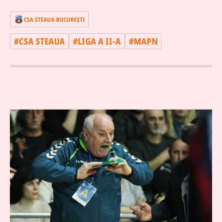
CSA STEAUA BUCUREŞTI
#
CSA STEAUA
#
LIGA A II-A
#
MAPN