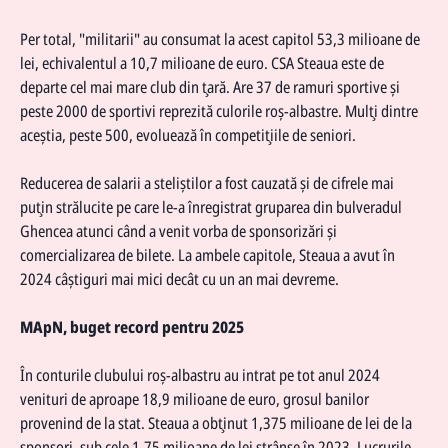
Per total, "militarii" au consumat la acest capitol 53,3 milioane de
lei, echivalentul a 10,7 milioane de euro.
CSA Steaua
este de
departe cel mai mare club din ţară. Are 37 de ramuri sportive şi
peste 2000 de sportivi reprezită culorile roş-albastre. Mulţi dintre
aceştia, peste 500, evoluează în competiţiile de seniori.
Reducerea de salarii a steliştilor a fost cauzată şi de cifrele mai
puţin strălucite pe care le-a înregistrat gruparea din bulveradul
Ghencea atunci când a venit vorba de sponsorizări şi
comercializarea de bilete. La ambele capitole, Steaua a avut în
2024 câştiguri mai mici decât cu un an mai devreme.
MApN, buget record pentru 2025
În conturile clubului roş-albastru au intrat pe tot anul 2024
venituri de aproape 18,9 milioane de euro, grosul banilor
provenind de la stat. Steaua a obţinut 1,375 milioane de lei de la
sponsori, sub cele 1,75 milioane de lei strânse în 2023. Lucrurile