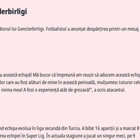
erbirligi
orul lui Genclerbirligi. Fotbalistul a anunțat despărțirea printr-un mesaj
ru această echipă! Mă bucur că împreună am reușit să aducem această echi
lor care au fost alături de mine în această perioadă, mulțumesc tuturor cel
 inima mea! A fost o experiență atât de grozavă!”, a scris atacantul.
 echipa evolua în liga secundă din Turcia. A bifat 16 apariții și a marcat 8
ea echipei în Super Lig. În actuala stagiune a jucat un singur meci, pe 9