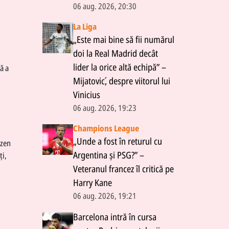
06 aug. 2026, 20:30
La Liga
„Este mai bine să fii numărul
doi la Real Madrid decât
lider la orice altă echipă” –
ă a
Mijatović, despre viitorul lui
Vinicius
06 aug. 2026, 19:23
Champions League
„Unde a fost în returul cu
izen
Argentina și PSG?” –
ți,
Veteranul francez îl critică pe
Harry Kane
06 aug. 2026, 19:21
Barcelona intră în cursa