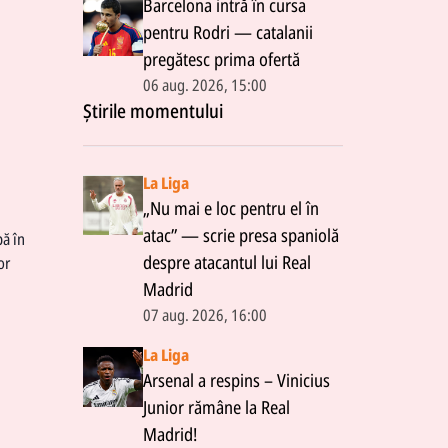
Barcelona intră în cursa
pentru Rodri — catalanii
pregătesc prima ofertă
06 aug. 2026, 15:00
Știrile momentului
La Liga
„Nu mai e loc pentru el în
atac” — scrie presa spaniolă
pă în
despre atacantul lui Real
or
Madrid
07 aug. 2026, 16:00
La Liga
Arsenal a respins – Vinicius
Junior rămâne la Real
Madrid!