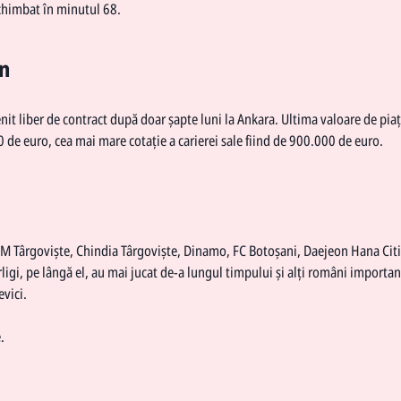
schimbat în minutul 68.
en
nit liber de contract după doar șapte luni la Ankara. Ultima valoare de piaț
de euro, cea mai mare cotație a carierei sale fiind de 900.000 de euro.
FCM Târgoviște, Chindia Târgoviște, Dinamo, FC Botoșani, Daejeon Hana Cit
ligi, pe lângă el, au mai jucat de-a lungul timpului și alți români importan
vici.
.