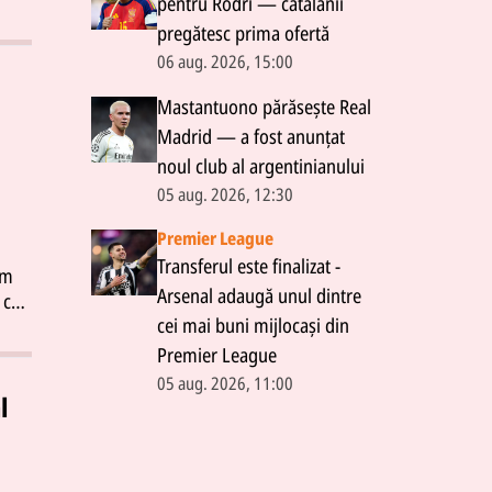
pentru Rodri — catalanii
pregătesc prima ofertă
06 aug. 2026, 15:00
Mastantuono părăsește Real
Madrid — a fost anunțat
noul club al argentinianului
05 aug. 2026, 12:30
Premier League
Transferul este finalizat -
um
Arsenal adaugă unul dintre
 că
cei mai buni mijlocași din
 joc
entul
Premier League
Din
05 aug. 2026, 11:00
l
ni