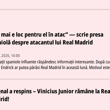
mai e loc pentru el în atac” — scrie presa
iolă despre atacantul lui Real Madrid
. 2026, 16:00
ații spaniole influente răspândesc informații interesante. După c
e Endrick ar putea părăsi Real Madrid în această lună. Motivul este
ourinho nu-i poate garanta atacantului brazilian suficient timp de
ce în această perioadă de transferuri Real și-a întărit compartim
v cu mai mulți jucători noi iar concurența a crescut semnificativ. 
motiv clubul madrilen ia în considerare atât împrumutul cât și
nal a respins – Vinicius Junior rămâne la Rea
ea tânărului fotbalist.Deși Endrick își dorește să rămână la Real
rid!
 reprezentanții săi poartă deja negocieri cu mai multe cluburi.
 din Anglia Italia și Turcia sunt interesate de atacantul de 20 de a