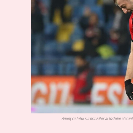
Anunț cu totul surprinzător al fostului atacant