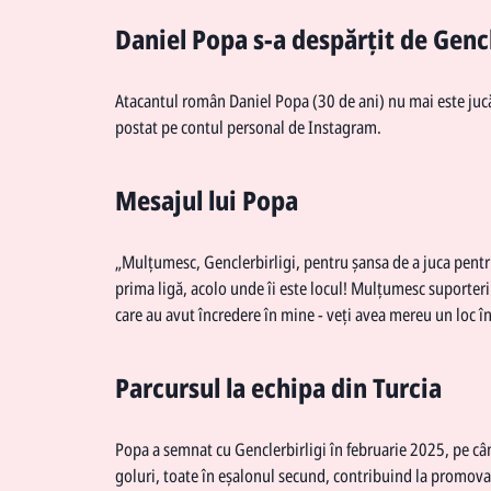
Daniel Popa s-a despărțit de Gencl
Atacantul român Daniel Popa (30 de ani) nu mai este jucăt
postat pe contul personal de Instagram.
Mesajul lui Popa
„Mulțumesc, Genclerbirligi, pentru șansa de a juca pent
prima ligă, acolo unde îi este locul! Mulțumesc suporteri
care au avut încredere în mine - veți avea mereu un loc în
Parcursul la echipa din Turcia
Popa a semnat cu Genclerbirligi în februarie 2025, pe când
goluri, toate în eșalonul secund, contribuind la promovar