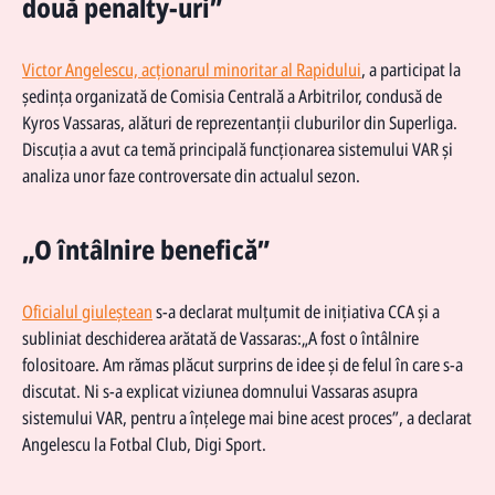
două penalty-uri”
Victor Angelescu, acționarul minoritar al Rapidului
, a participat la
ședința organizată de Comisia Centrală a Arbitrilor, condusă de
Kyros Vassaras, alături de reprezentanții cluburilor din Superliga.
Discuția a avut ca temă principală funcționarea sistemului VAR și
analiza unor faze controversate din actualul sezon.
„O întâlnire benefică”
Oficialul giuleștean
s-a declarat mulțumit de inițiativa CCA și a
subliniat deschiderea arătată de Vassaras:„A fost o întâlnire
folositoare. Am rămas plăcut surprins de idee și de felul în care s-a
discutat. Ni s-a explicat viziunea domnului Vassaras asupra
sistemului VAR, pentru a înțelege mai bine acest proces”, a declarat
Angelescu la Fotbal Club, Digi Sport.