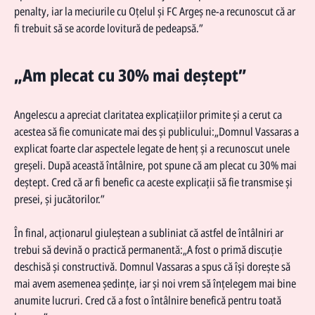
penalty, iar la meciurile cu Oțelul și FC Argeș ne-a recunoscut că ar
fi trebuit să se acorde lovitură de pedeapsă.”
„Am plecat cu 30% mai deștept”
Angelescu a apreciat claritatea explicațiilor primite și a cerut ca
acestea să fie comunicate mai des și publicului:„Domnul Vassaras a
explicat foarte clar aspectele legate de henț și a recunoscut unele
greșeli. După această întâlnire, pot spune că am plecat cu 30% mai
deștept. Cred că ar fi benefic ca aceste explicații să fie transmise și
presei, și jucătorilor.”
În final, acționarul giuleștean a subliniat că astfel de întâlniri ar
trebui să devină o practică permanentă:„A fost o primă discuție
deschisă și constructivă. Domnul Vassaras a spus că își dorește să
mai avem asemenea ședințe, iar și noi vrem să înțelegem mai bine
anumite lucruri. Cred că a fost o întâlnire benefică pentru toată