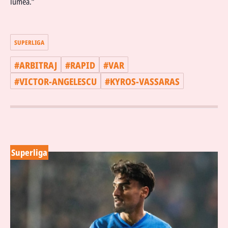
lumea.”
SUPERLIGA
#
ARBITRAJ
#
RAPID
#
VAR
#
VICTOR-ANGELESCU
#
KYROS-VASSARAS
Superliga