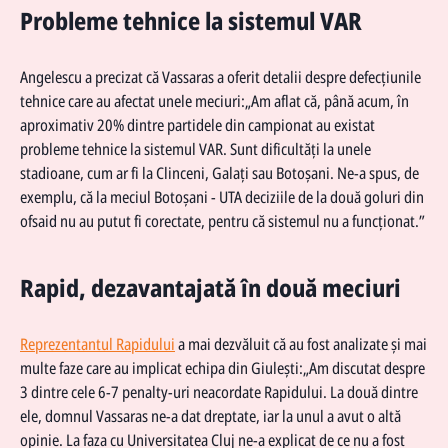
Probleme tehnice la sistemul VAR
Angelescu a precizat că Vassaras a oferit detalii despre defecțiunile
tehnice care au afectat unele meciuri:„Am aflat că, până acum, în
aproximativ 20% dintre partidele din campionat au existat
probleme tehnice la sistemul VAR. Sunt dificultăți la unele
stadioane, cum ar fi la Clinceni, Galați sau Botoșani. Ne-a spus, de
exemplu, că la meciul Botoșani - UTA deciziile de la două goluri din
ofsaid nu au putut fi corectate, pentru că sistemul nu a funcționat.”
Rapid, dezavantajată în două meciuri
Reprezentantul Rapidului
a mai dezvăluit că au fost analizate și mai
multe faze care au implicat echipa din Giulești:„Am discutat despre
3 dintre cele 6-7 penalty-uri neacordate Rapidului. La două dintre
ele, domnul Vassaras ne-a dat dreptate, iar la unul a avut o altă
opinie. La faza cu Universitatea Cluj ne-a explicat de ce nu a fost