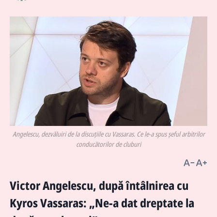
Angelescu, dezvăluiri de la discuțiile cu Vassaras. Ce le-a spus șeful arbitrilor
conducătorilor de cluburi
Victor Angelescu, după întâlnirea cu
Kyros Vassaras: „Ne-a dat dreptate la