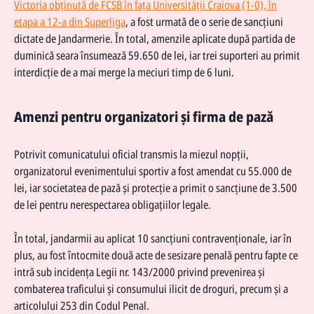
Victoria obținută de FCSB în fața Universității Craiova (1-0), în
etapa a 12-a din Superliga
, a fost urmată de o serie de sancțiuni
dictate de Jandarmerie. În total, amenzile aplicate după partida de
duminică seara însumează 59.650 de lei, iar trei suporteri au primit
interdicție de a mai merge la meciuri timp de 6 luni.
Amenzi pentru organizatori și firma de pază
Potrivit comunicatului oficial transmis la miezul nopții,
organizatorul evenimentului sportiv a fost amendat cu 55.000 de
lei, iar societatea de pază și protecție a primit o sancțiune de 3.500
de lei pentru nerespectarea obligațiilor legale.
În total, jandarmii au aplicat 10 sancțiuni contravenționale, iar în
plus, au fost întocmite două acte de sesizare penală pentru fapte ce
intră sub incidența Legii nr. 143/2000 privind prevenirea și
combaterea traficului și consumului ilicit de droguri, precum și a
articolului 253 din Codul Penal.