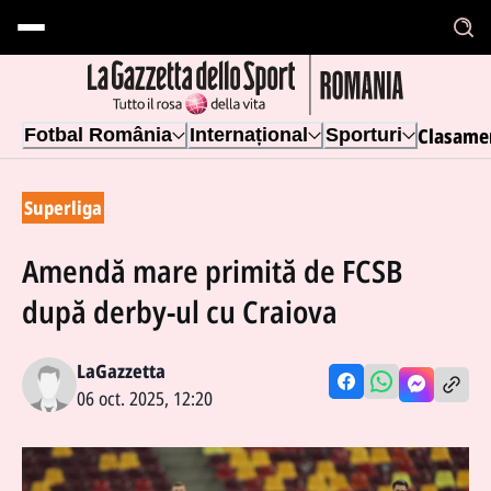
Clasame
Fotbal România
Internațional
Sporturi
Superliga
Amendă mare primită de FCSB
după derby-ul cu Craiova
LaGazzetta
06 oct. 2025, 12:20