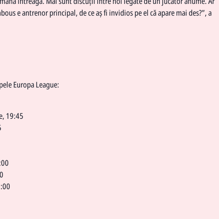
ână întreagă. Mai sunt discuții între noi legate de un jucător anume. Ar
mbous e antrenor principal, de ce aș fi invidios pe el că apare mai des?”, a
upele Europa League:
e, 19:45
5
:00
00
2:00