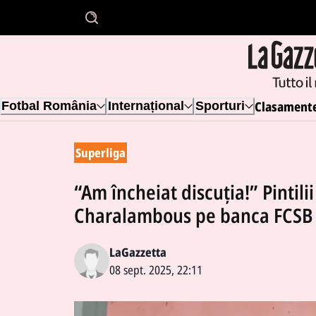
Clasament
Fotbal România
Internațional
Sporturi
Superliga
“Am încheiat discuția!” Pintili
Charalambous pe banca FCSB
LaGazzetta
08 sept. 2025, 22:11