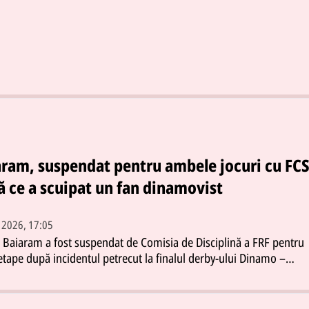
aram, suspendat pentru ambele jocuri cu FC
 ce a scuipat un fan dinamovist
. 2026, 17:05
 Baiaram a fost suspendat de Comisia de Disciplină a FRF pentru
tape după incidentul petrecut la finalul derby-ului Dinamo –
sitatea Craiova încheiat 1-1. Decizia a fost luată în ședința din 11
rie iar atacantul oltenilor va rata următoarele două jocuri
le.Fotbalistul de 23 de ani a fost implicat într-un conflict cu suport