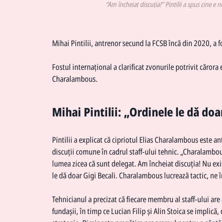
“Am încheiat discuția!” Pintilii a spus cine 
Mihai Pintilii, antrenor secund la FCSB încă din 2020, a f
Fostul internațional a clarificat zvonurile potrivit cărora
Charalambous.
Mihai Pintilii: „Ordinele le dă doa
Pintilii a explicat că cipriotul Elias Charalambous este antr
discuții comune în cadrul staff-ului tehnic. „Charalambo
lumea zicea că sunt delegat. Am încheiat discuția! Nu exi
le dă doar Gigi Becali. Charalambous lucrează tactic, ne î
Tehnicianul a precizat că fiecare membru al staff-ului are 
fundașii, în timp ce Lucian Filip și Alin Stoica se implic