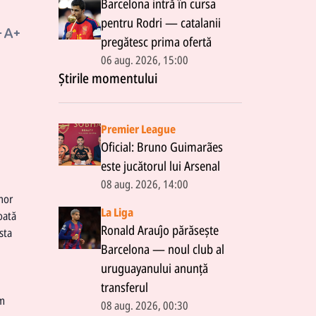
Barcelona intră în cursa
pentru Rodri — catalanii
pregătesc prima ofertă
06 aug. 2026, 15:00
Știrile momentului
Premier League
Oficial: Bruno Guimarães
este jucătorul lui Arsenal
08 aug. 2026, 14:00
unor
La Liga
oată
Ronald Araújo părăsește
sta
Barcelona — noul club al
uruguayanului anunță
transferul
em
08 aug. 2026, 00:30