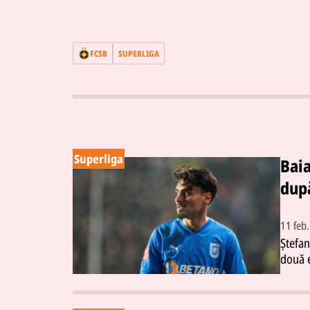
FCSB
SUPERLIGA
Superliga
Bai
după
11 feb
Ștefan
două e
Univer
februa
oficia