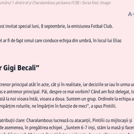
e numărul 1 dintre el și Charalambous pe banca FCSB / Sursa foto: Imago
ost invitat special luni, 8 septembrie, la emisiunea Fotbal Club.
 el ar fi de fapt omul care conduce echipa din umbră, în locul lui Elias
r Gigi Becali”
enor principal atât în acte, cât și în realitate, iar deciziile se iau în urma 
us e antrenor principal. Păi, despre ce mai vorbim? Când am fost delegat, t
stă la noi vioara întâi, vioara a doua. Suntem un grup. Ordinele la echipa a
mpărțim rolurile, ne împărțim în funcție de meci”, a spus Pintilii.
atribuții clare: Charalambous lucrează cu atacanții, Pintilii cu mijlocașii și
ă, de asemenea, în pregătirea echipei. „Suntem 6-7 inși, stăm la masă și fac