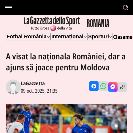
Clasame
Fotbal România
Internațional
Sporturi
A visat la naționala României, dar a
ajuns să joace pentru Moldova
LaGazzetta
09 oct. 2025, 21:35