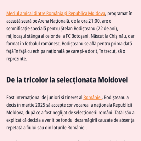
Meciul amical dintre România și Republica Moldova
, programat în
această seară pe Arena Națională, de la ora 21:00, are o
semnificație specială pentru Ștefan Bodișteanu (22 de ani),
mijlocașul stânga al celor de la FC Botoșani. Născut la Chișinău, dar
format în fotbalul românesc, Bodișteanu se află pentru prima dată
față în față cu echipa națională pe care și-a dorit, în trecut, să o
reprezinte.
De la tricolor la selecționata Moldovei
Fost internațional de juniori și tineret al
României
, Bodișteanu a
decis în martie 2025 să accepte convocarea la naționala Republicii
Moldova, după ce a fost neglijat de selecționerii români. Tatăl său a
explicat că decizia a venit pe fondul dezamăgirii cauzate de absența
repetată a fiului său din loturile României.