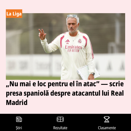
La Liga
„Nu mai e loc pentru el în atac” — scrie
presa spaniolă despre atacantul lui Real
Madrid
07 aug. 2026, 16:00
Publicații spaniole influente răspândesc informații
Știri
Rezultate
Clasamente