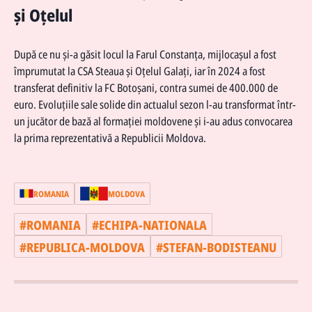
și Oțelul
După ce nu și-a găsit locul la Farul Constanța, mijlocașul a fost
împrumutat la CSA Steaua și Oțelul Galați, iar în 2024 a fost
transferat definitiv la FC Botoșani, contra sumei de 400.000 de
euro. Evoluțiile sale solide din actualul sezon l-au transformat într-
un jucător de bază al formației moldovene și i-au adus convocarea
la prima reprezentativă a Republicii Moldova.
ROMANIA
MOLDOVA
#
ROMANIA
#
ECHIPA-NATIONALA
#
REPUBLICA-MOLDOVA
#
STEFAN-BODISTEANU