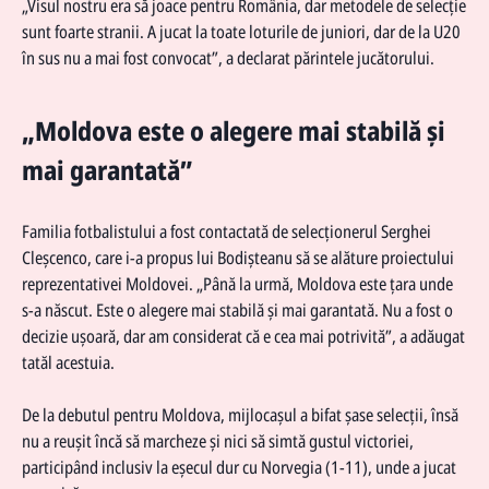
„Visul nostru era să joace pentru România, dar metodele de selecție
sunt foarte stranii. A jucat la toate loturile de juniori, dar de la U20
în sus nu a mai fost convocat”, a declarat părintele jucătorului.
„Moldova este o alegere mai stabilă și
mai garantată”
Familia fotbalistului a fost contactată de selecționerul Serghei
Cleșcenco, care i-a propus lui Bodișteanu să se alăture proiectului
reprezentativei Moldovei. „Până la urmă, Moldova este țara unde
s-a născut. Este o alegere mai stabilă și mai garantată. Nu a fost o
decizie ușoară, dar am considerat că e cea mai potrivită”, a adăugat
tatăl acestuia.
De la debutul pentru Moldova, mijlocașul a bifat șase selecții, însă
nu a reușit încă să marcheze și nici să simtă gustul victoriei,
participând inclusiv la eșecul dur cu Norvegia (1-11), unde a jucat