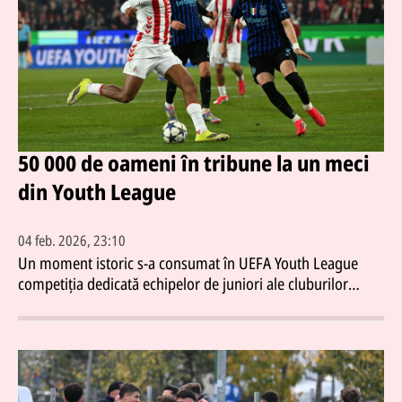
50 000 de oameni în tribune la un meci
din Youth League
04 feb. 2026, 23:10
Un moment istoric s-a consumat în UEFA Youth League
competiția dedicată echipelor de juniori ale cluburilor
participante în Liga Campionilor. Meciul dintre Koln U19 și
Inter U19 din „16-imile” competiției a stabilit un nou
record de asistență: 50.000 de spectatori au fost prezenți
pe RheinEnergieStadion.Atmosfera creată de fanii germani
a fost una impresionantă stadionul echipei de seniori fiind