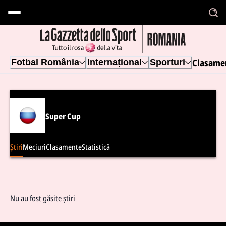
Clasame
Fotbal România
Internațional
Sporturi
Super Cup
Știri
Meciuri
Clasamente
Statistică
Nu au fost găsite știri