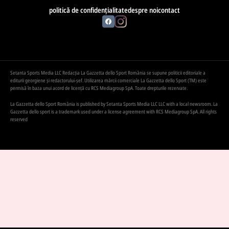
politică de confidențialitate
despre noi
contact
Setanta Sports Media LLC Redacția La Gazzetta dello Sport România se supune politicii editoriale a
editurii georgiene și redactorului-șef. Utilizarea mărcii comerciale La Gazzetta dello Sport (TM) este
permisă în baza unui acord de licență cu RCS Mediagroup SpA. Toate drepturile rezervate.
La Gazzetta dello Sport România is published by Setanta Sports Media LLC LLC with a local newsroom. La
Gazzetta dello sport is a trademark used under a license agreement with RCS Mediagroup SpA. All rights
reserved