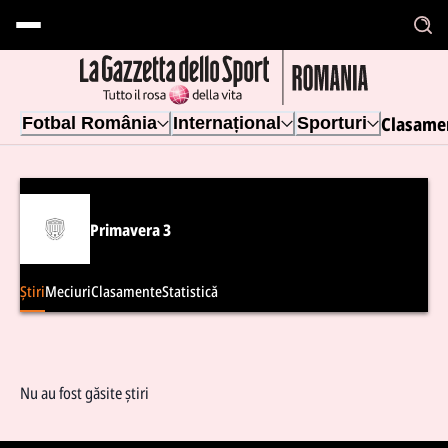
Clasame
Fotbal România
Internațional
Sporturi
Primavera 3
Știri
Meciuri
Clasamente
Statistică
Nu au fost găsite știri