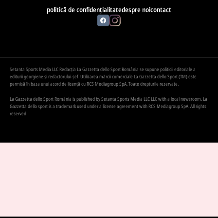
politică de confidențialitate
despre noi
contact
Setanta Sports Media LLC Redacția La Gazzetta dello Sport România se supune politicii editoriale a
editurii georgiene și redactorului-șef. Utilizarea mărcii comerciale La Gazzetta dello Sport (TM) este
permisă în baza unui acord de licență cu RCS Mediagroup SpA. Toate drepturile rezervate.
La Gazzetta dello Sport România is published by Setanta Sports Media LLC LLC with a local newsroom. La
Gazzetta dello sport is a trademark used under a license agreement with RCS Mediagroup SpA. All rights
reserved