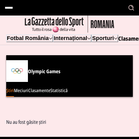
Clasame
Fotbal România
Internațional
Sporturi
Olympic Games
Știri
Meciuri
Clasamente
Statistică
Nu au fost găsite știri