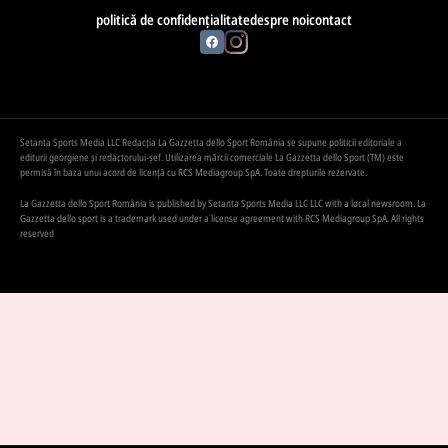
politică de confidențialitate
despre noi
contact
Setanta Sports Media LLC Redacția La Gazzetta dello Sport România se supune politicii editoriale a
editurii georgiene și redactorului-șef. Utilizarea mărcii comerciale La Gazzetta dello Sport (TM) este
permisă în baza unui acord de licență cu RCS Mediagroup SpA. Toate drepturile rezervate.
La Gazzetta dello Sport România is published by Setanta Sports Media LLC LLC with a local newsroom. La
Gazzetta dello sport is a trademark used under a license agreement with RCS Mediagroup SpA. All rights
reserved