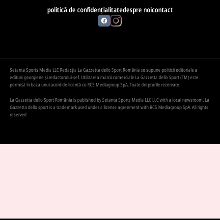
politică de confidențialitate
despre noi
contact
Setanta Sports Media LLC Redacția La Gazzetta dello Sport România se supune politicii editoriale a
editurii georgiene și redactorului-șef. Utilizarea mărcii comerciale La Gazzetta dello Sport (TM) este
permisă în baza unui acord de licență cu RCS Mediagroup SpA. Toate drepturile rezervate.
La Gazzetta dello Sport România is published by Setanta Sports Media LLC LLC with a local newsroom. La
Gazzetta dello sport is a trademark used under a license agreement with RCS Mediagroup SpA. All rights
reserved