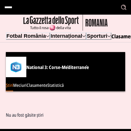
Clasame
Fotbal România
Internațional
Sporturi
National 3: Corse-Méditerranée
Știri
Meciuri
Clasamente
Statistică
Nu au fost găsite știri