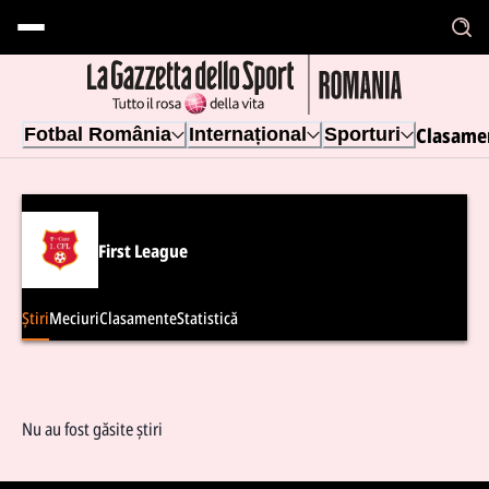
Clasame
Fotbal România
Internațional
Sporturi
First League
Știri
Meciuri
Clasamente
Statistică
Nu au fost găsite știri