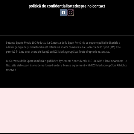
politică de confidențialitate
despre noi
contact
Setanta Sports Media LLC Redacția La Gazzetta dello Sport România se supune politicii editoriale a
editurii georgiene și redactorului-șef. Utilizarea mărcii comerciale La Gazzetta dello Sport (TM) este
permisă în baza unui acord de licență cu RCS Mediagroup SpA. Toate drepturile rezervate.
La Gazzetta dello Sport România is published by Setanta Sports Media LLC LLC with a local newsroom. La
Gazzetta dello sport is a trademark used under a license agreement with RCS Mediagroup SpA. All rights
reserved