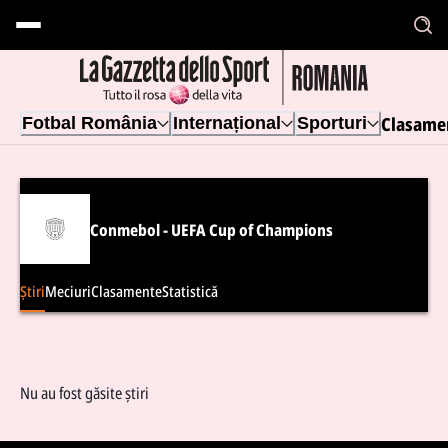
Clasame
Fotbal România
Internațional
Sporturi
Conmebol - UEFA Cup of Champions
Știri
Meciuri
Clasamente
Statistică
Nu au fost găsite știri