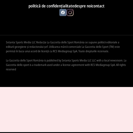
politică de confidențialitate
despre noi
contact
Setanta Sports Media LLC Redacția La Gazzetta dello Sport România se supune politicii editoriale a
editurii georgiene și redactorului-șef. Utilizarea mărcii comerciale La Gazzetta dello Sport (TM) este
permisă în baza unui acord de licență cu RCS Mediagroup SpA. Toate drepturile rezervate.
La Gazzetta dello Sport România is published by Setanta Sports Media LLC LLC with a local newsroom. La
Gazzetta dello sport is a trademark used under a license agreement with RCS Mediagroup SpA. All rights
reserved