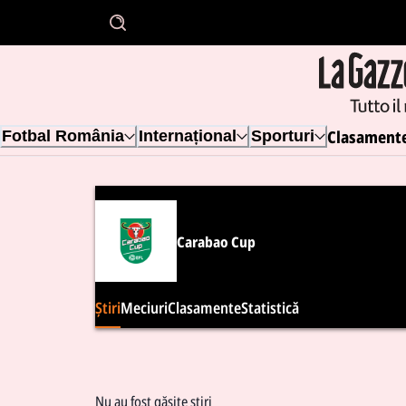
Clasament
Fotbal România
Internațional
Sporturi
Carabao Cup
Știri
Meciuri
Clasamente
Statistică
Nu au fost găsite știri