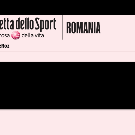
e
Roz