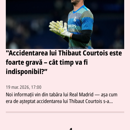
"Accidentarea lui Thibaut Courtois este
foarte gravă – cât timp va fi
indisponibil?”
19 mar. 2026, 17:00
Noi informații vin din tabăra lui Real Madrid — așa cum
era de așteptat accidentarea lui Thibaut Courtois s-a
dovedit a fi foarte gravă motiv pentru care experimentatul
portar nu își va putea ajuta echipa pentru o perioadă destul
de lungă.Conform primelor informații portarul în vârstă de
33 de ani va lipsi aproximativ 6-8 săptămâni după care vor
1