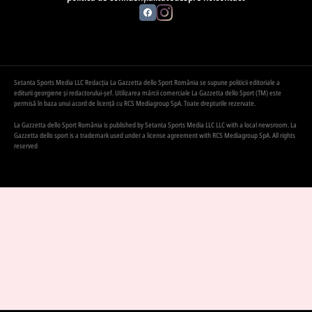
Setanta Sports Media LLC Redacția La Gazzetta dello Sport România se supune politicii editoriale a
editurii georgiene și redactorului-șef. Utilizarea mărcii comerciale La Gazzetta dello Sport (TM) este
permisă în baza unui acord de licență cu RCS Mediagroup SpA. Toate drepturile rezervate.
La Gazzetta dello Sport România is published by Setanta Sports Media LLC LLC with a local newsroom. La
Gazzetta dello sport is a trademark used under a license agreement with RCS Mediagroup SpA. All rights
reserved