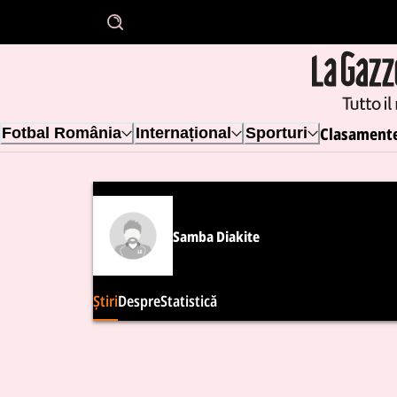
Clasament
Fotbal România
Internațional
Sporturi
Samba Diakite
Știri
Despre
Statistică