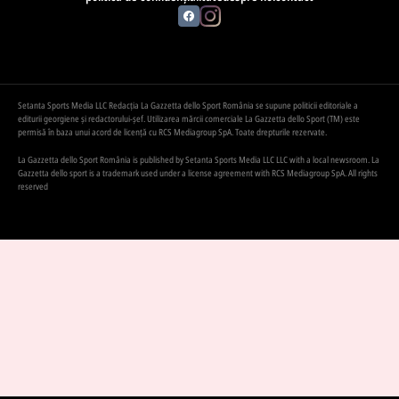
Setanta Sports Media LLC Redacția La Gazzetta dello Sport România se supune politicii editoriale a
editurii georgiene și redactorului-șef. Utilizarea mărcii comerciale La Gazzetta dello Sport (TM) este
permisă în baza unui acord de licență cu RCS Mediagroup SpA. Toate drepturile rezervate.
La Gazzetta dello Sport România is published by Setanta Sports Media LLC LLC with a local newsroom. La
Gazzetta dello sport is a trademark used under a license agreement with RCS Mediagroup SpA. All rights
reserved