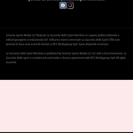
Setanta Sports Media LLC Redacția La Gazzetta dello Sport România se supune politicii editoriale a
editurii georgiene și redactorului-șef. Utilizarea mărcii comerciale La Gazzetta dello Sport (TM) este
permisă în baza unui acord de licență cu RCS Mediagroup SpA. Toate drepturile rezervate.
La Gazzetta dello Sport România is published by Setanta Sports Media LLC LLC with a local newsroom. La
Gazzetta dello sport is a trademark used under a license agreement with RCS Mediagroup SpA. All rights
reserved