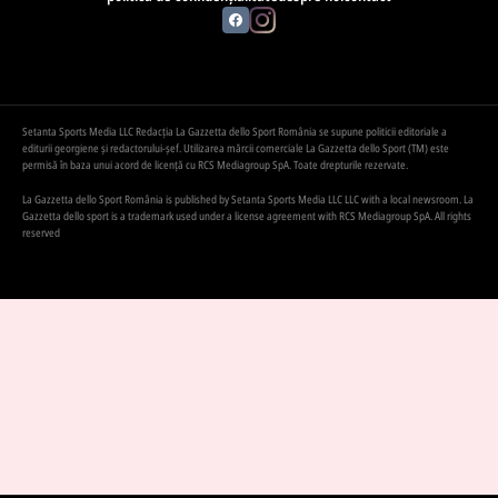
Setanta Sports Media LLC Redacția La Gazzetta dello Sport România se supune politicii editoriale a
editurii georgiene și redactorului-șef. Utilizarea mărcii comerciale La Gazzetta dello Sport (TM) este
permisă în baza unui acord de licență cu RCS Mediagroup SpA. Toate drepturile rezervate.
La Gazzetta dello Sport România is published by Setanta Sports Media LLC LLC with a local newsroom. La
Gazzetta dello sport is a trademark used under a license agreement with RCS Mediagroup SpA. All rights
reserved