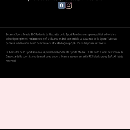
Setanta Sports Media LLC Redacția La Gazzetta dello Sport România se supune politicii editoriale a
editurii georgiene și redactorului-șef. Utilizarea mărcii comerciale La Gazzetta dello Sport (TM) este
permisă în baza unui acord de licență cu RCS Mediagroup SpA. Toate drepturile rezervate.
La Gazzetta dello Sport România is published by Setanta Sports Media LLC LLC with a local newsroom. La
Gazzetta dello sport is a trademark used under a license agreement with RCS Mediagroup SpA. All rights
reserved