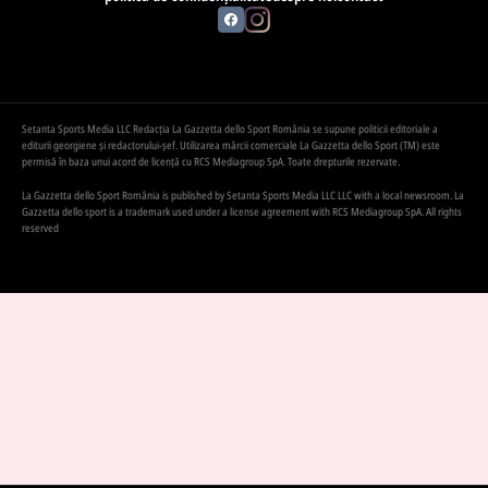
Setanta Sports Media LLC Redacția La Gazzetta dello Sport România se supune politicii editoriale a
editurii georgiene și redactorului-șef. Utilizarea mărcii comerciale La Gazzetta dello Sport (TM) este
permisă în baza unui acord de licență cu RCS Mediagroup SpA. Toate drepturile rezervate.
La Gazzetta dello Sport România is published by Setanta Sports Media LLC LLC with a local newsroom. La
Gazzetta dello sport is a trademark used under a license agreement with RCS Mediagroup SpA. All rights
reserved