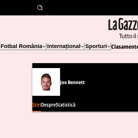
Clasament
Fotbal România
Internațional
Sporturi
Joe Bennett
Știri
Despre
Statistică