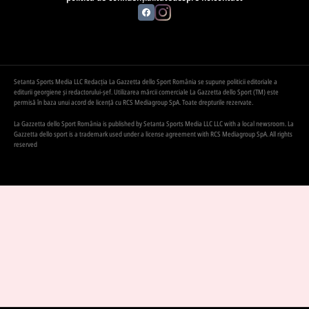
Setanta Sports Media LLC Redacția La Gazzetta dello Sport România se supune politicii editoriale a
editurii georgiene și redactorului-șef. Utilizarea mărcii comerciale La Gazzetta dello Sport (TM) este
permisă în baza unui acord de licență cu RCS Mediagroup SpA. Toate drepturile rezervate.
La Gazzetta dello Sport România is published by Setanta Sports Media LLC LLC with a local newsroom. La
Gazzetta dello sport is a trademark used under a license agreement with RCS Mediagroup SpA. All rights
reserved