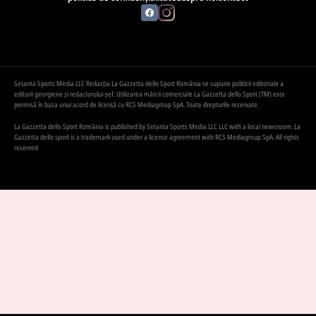
Setanta Sports Media LLC Redacția La Gazzetta dello Sport România se supune politicii editoriale a
editurii georgiene și redactorului-șef. Utilizarea mărcii comerciale La Gazzetta dello Sport (TM) este
permisă în baza unui acord de licență cu RCS Mediagroup SpA. Toate drepturile rezervate.
La Gazzetta dello Sport România is published by Setanta Sports Media LLC LLC with a local newsroom. La
Gazzetta dello sport is a trademark used under a license agreement with RCS Mediagroup SpA. All rights
reserved