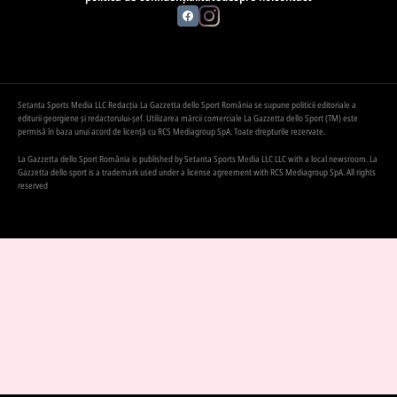
Setanta Sports Media LLC Redacția La Gazzetta dello Sport România se supune politicii editoriale a
editurii georgiene și redactorului-șef. Utilizarea mărcii comerciale La Gazzetta dello Sport (TM) este
permisă în baza unui acord de licență cu RCS Mediagroup SpA. Toate drepturile rezervate.
La Gazzetta dello Sport România is published by Setanta Sports Media LLC LLC with a local newsroom. La
Gazzetta dello sport is a trademark used under a license agreement with RCS Mediagroup SpA. All rights
reserved