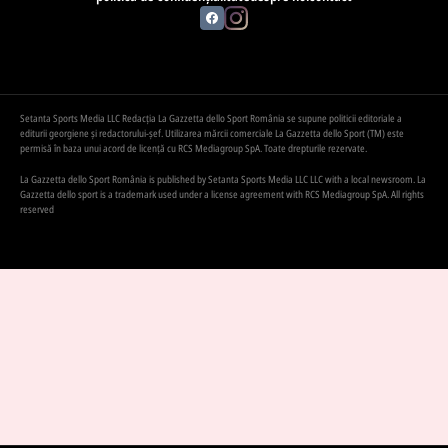
Setanta Sports Media LLC Redacția La Gazzetta dello Sport România se supune politicii editoriale a
editurii georgiene și redactorului-șef. Utilizarea mărcii comerciale La Gazzetta dello Sport (TM) este
permisă în baza unui acord de licență cu RCS Mediagroup SpA. Toate drepturile rezervate.
La Gazzetta dello Sport România is published by Setanta Sports Media LLC LLC with a local newsroom. La
Gazzetta dello sport is a trademark used under a license agreement with RCS Mediagroup SpA. All rights
reserved