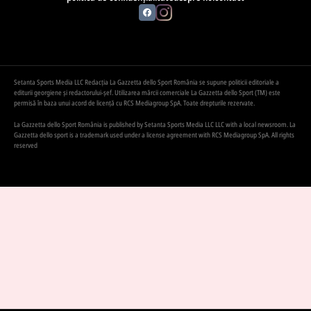
Setanta Sports Media LLC Redacția La Gazzetta dello Sport România se supune politicii editoriale a
editurii georgiene și redactorului-șef. Utilizarea mărcii comerciale La Gazzetta dello Sport (TM) este
permisă în baza unui acord de licență cu RCS Mediagroup SpA. Toate drepturile rezervate.
La Gazzetta dello Sport România is published by Setanta Sports Media LLC LLC with a local newsroom. La
Gazzetta dello sport is a trademark used under a license agreement with RCS Mediagroup SpA. All rights
reserved