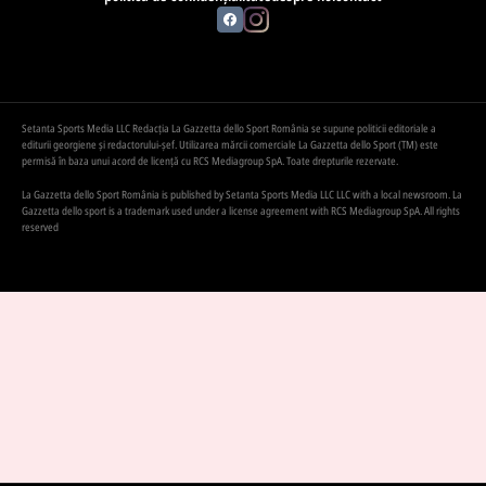
Setanta Sports Media LLC Redacția La Gazzetta dello Sport România se supune politicii editoriale a
editurii georgiene și redactorului-șef. Utilizarea mărcii comerciale La Gazzetta dello Sport (TM) este
permisă în baza unui acord de licență cu RCS Mediagroup SpA. Toate drepturile rezervate.
La Gazzetta dello Sport România is published by Setanta Sports Media LLC LLC with a local newsroom. La
Gazzetta dello sport is a trademark used under a license agreement with RCS Mediagroup SpA. All rights
reserved