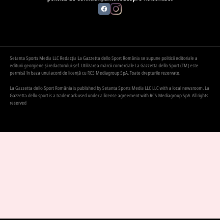
Setanta Sports Media LLC Redacția La Gazzetta dello Sport România se supune politicii editoriale a
editurii georgiene și redactorului-șef. Utilizarea mărcii comerciale La Gazzetta dello Sport (TM) este
permisă în baza unui acord de licență cu RCS Mediagroup SpA. Toate drepturile rezervate.
La Gazzetta dello Sport România is published by Setanta Sports Media LLC LLC with a local newsroom. La
Gazzetta dello sport is a trademark used under a license agreement with RCS Mediagroup SpA. All rights
reserved